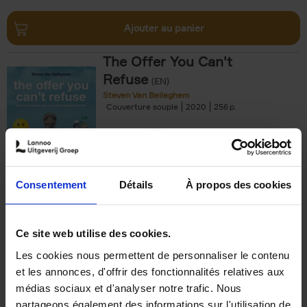
Ajouter au panier
The Offer You Can't
Refuse
(EN)
Steven Van Belleghem
Couverture souple
2020
256
€
37,
50
Consentement
Détails
À propos des cookies
Ajouter au panier
Ce site web utilise des cookies.
Les cookies nous permettent de personnaliser le contenu
Building Bonds = Building
et les annonces, d'offrir des fonctionnalités relatives aux
Business
(EN)
médias sociaux et d'analyser notre trafic. Nous
Jochen Roef
Jozefien De Feyter
Carolien Boom
partageons également des informations sur l'utilisation de
Couverture souple
2025
200