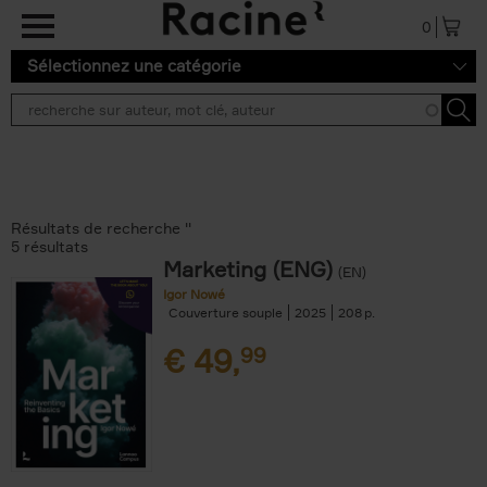
Aller au contenu principal
0
Sélectionnez une catégorie
Résultats de recherche ''
5 résultats
Marketing (ENG)
(EN)
Igor Nowé
Couverture souple
2025
208
€
49,
99