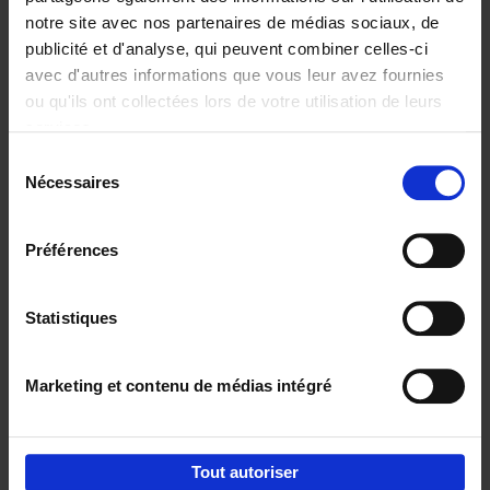
notre site avec nos partenaires de médias sociaux, de
€
29,
99
publicité et d'analyse, qui peuvent combiner celles-ci
avec d'autres informations que vous leur avez fournies
ou qu'ils ont collectées lors de votre utilisation de leurs
services.
Sélection
Nécessaires
du
Ajouter au panier
consentement
Digital marketing like a PRO -
Préférences
completely revised edition
(EN)
Clo Willaerts
Couverture souple
2022
226
Statistiques
€
35,
50
Marketing et contenu de médias intégré
Tout autoriser