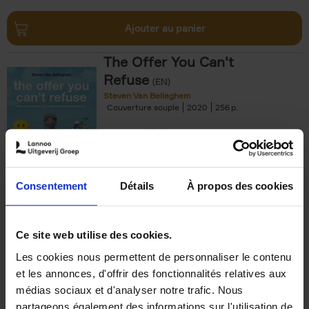
Ajouter au panier
The Offer You Can't
Refuse
(EN)
Steven Van Belleghem
Couverture souple
2020
256
€
37,
50
Consentement
Détails
À propos des cookies
Ajouter au panier
Ce site web utilise des cookies.
Les cookies nous permettent de personnaliser le contenu
Building Bonds = Building
et les annonces, d'offrir des fonctionnalités relatives aux
Business
(EN)
médias sociaux et d'analyser notre trafic. Nous
Jochen Roef
Jozefien De Feyter
Carolien Boom
partageons également des informations sur l'utilisation de
Couverture souple
2025
200