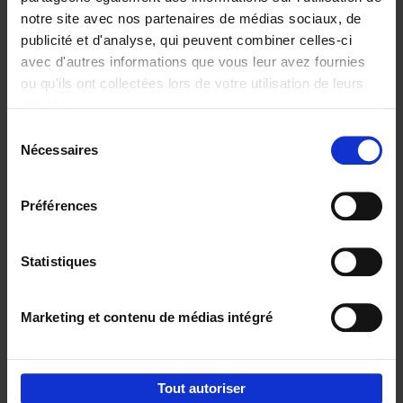
notre site avec nos partenaires de médias sociaux, de
€
29,
99
publicité et d'analyse, qui peuvent combiner celles-ci
avec d'autres informations que vous leur avez fournies
ou qu'ils ont collectées lors de votre utilisation de leurs
services.
Sélection
Nécessaires
du
Ajouter au panier
consentement
Digital marketing like a PRO -
Préférences
completely revised edition
(EN)
Clo Willaerts
Couverture souple
2022
226
Statistiques
€
35,
50
Marketing et contenu de médias intégré
Tout autoriser