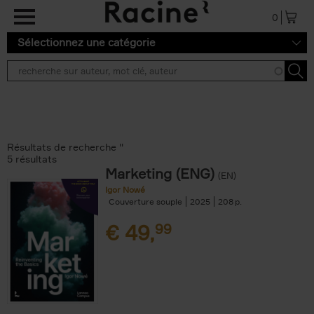
Aller au contenu principal
0
Sélectionnez une catégorie
Résultats de recherche ''
5 résultats
Marketing (ENG)
(EN)
Igor Nowé
Couverture souple
2025
208
€
49,
99