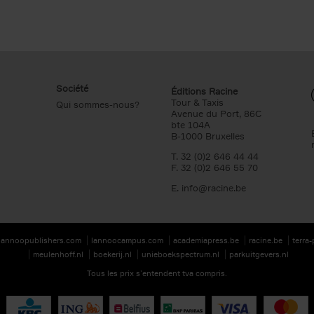
Société
Éditions Racine
Tour & Taxis
Qui sommes-nous?
Avenue du Port, 86C
bte 104A
B-1000 Bruxelles
T. 32 (0)2 646 44 44
F. 32 (0)2 646 55 70
E.
info@racine.be
lannoopublishers.com
lannoocampus.com
academiapress.be
racine.be
terra
meulenhoff.nl
boekerij.nl
unieboekspectrum.nl
parkuitgevers.nl
Tous les prix s’entendent tva compris.