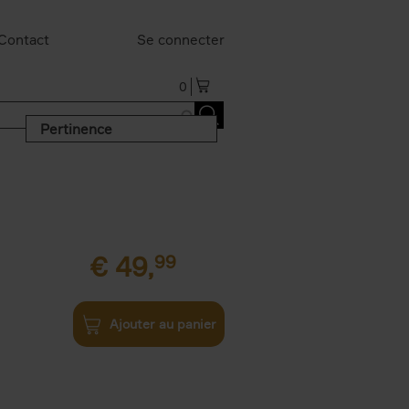
Contact
Se connecter
0
Pertinence
€
49,
99
Ajouter au panier