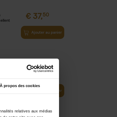
€
37,
50
)
ellent
Ajouter au panier
iness
€
29,
99
(EN)
tal world
À propos des cookies
Ajouter au panier
nnalités relatives aux médias