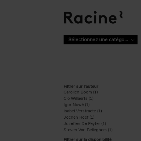
Aller au contenu principal
Sélectionnez une catégorie
Filtrer sur l'auteur
Carolien Boom (1)
Apply Carolien Boom fi
Clo Willaerts (1)
Apply Clo Willaerts filter
Igor Nowé (1)
Apply Igor Nowé filter
Isabel Verstraete (1)
Apply Isabel Verstrae
Jochen Roef (1)
Apply Jochen Roef filte
Jozefien De Feyter (1)
Apply Jozefien De 
Steven Van Belleghem (1)
Apply Steven V
Filtrer sur la disponibilité