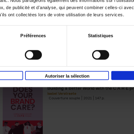
rafic. Nous partageons également des informations sur l'utilisati
, de publicité et d'analyse, qui peuvent combiner celles-ci avec
Digital marketing like a PRO -
ils ont collectées lors de votre utilisation de leurs services.
completely revised edition
(EN)
Prepare. Run. Optimize.
Clo Willaerts
Préférences
Statistiques
Couverture souple
2022
226
Autoriser la sélection
Does Your Brand Care?
(EN)
Building a Better World with the C A R E pr
Isabel Verstraete
Couverture souple
2021
147