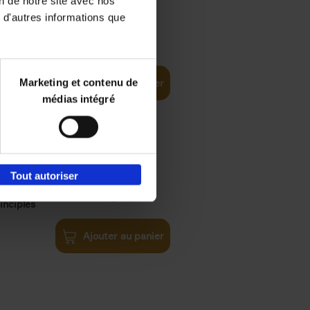
on de notre site avec nos
 d'autres informations que
€
35,
50
Marketing et contenu de
Ajouter au panier
médias intégré
Tout autoriser
€
34,
99
inciples
Ajouter au panier