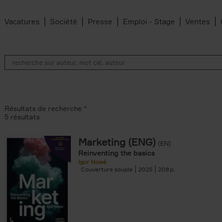
Vacatures
Société
Presse
Emploi - Stage
Ventes
Résultats de recherche ''
5 résultats
Marketing (ENG)
(EN)
lter
Reinventing the basics
Igor Nowé
Couverture souple
2025
208
te filter
r
Feyter filter
an Belleghem filter