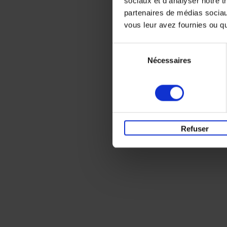
sociaux et d'analyser notre t
partenaires de médias sociaux
vous leur avez fournies ou qu'
Sélection
Nécessaires
du
consentement
Refuser