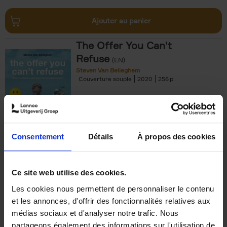
Ajouter au panier
The Offer You Can't
Refuse
(EN)
Steven Van Belleghem
Couverture souple
2020
256
€
37,
50
Consentement
Détails
À propos des cookies
Ajouter au panier
Ce site web utilise des cookies.
Les cookies nous permettent de personnaliser le contenu
Building Bonds = Building
et les annonces, d'offrir des fonctionnalités relatives aux
Business
(EN)
médias sociaux et d'analyser notre trafic. Nous
Jochen Roef
Jozefien De Feyter
Carolien Boom
partageons également des informations sur l'utilisation de
Couverture souple
2025
200