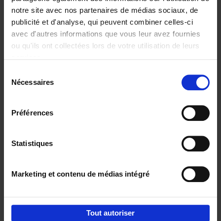
notre site avec nos partenaires de médias sociaux, de
€
29,
99
publicité et d'analyse, qui peuvent combiner celles-ci
avec d'autres informations que vous leur avez fournies
ou qu'ils ont collectées lors de votre utilisation de leurs
services.
Sélection
Nécessaires
du
Ajouter au panier
consentement
Digital marketing like a PRO -
Préférences
completely revised edition
(EN)
Clo Willaerts
Couverture souple
2022
226
Statistiques
€
35,
50
Marketing et contenu de médias intégré
Tout autoriser