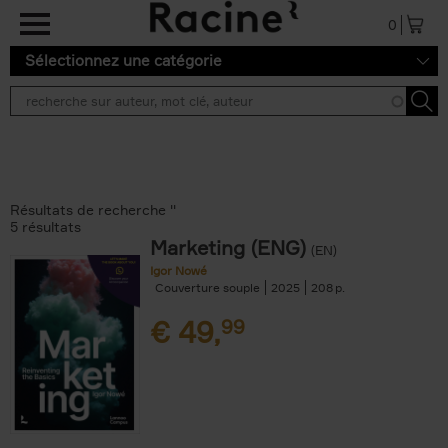
Aller au contenu principal
0
Sélectionnez une catégorie
Résultats de recherche ''
5 résultats
Marketing (ENG)
(EN)
Igor Nowé
Couverture souple
2025
208
€
49,
99