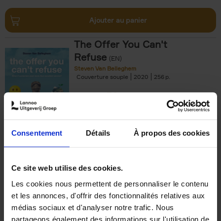
Ajouter au panier
The Offer You Can't
Refuse
(EN)
Steven Van Belleghem
Couverture souple
2020
256
€
37,
50
Consentement
Détails
À propos des cookies
Ajouter au panier
Ce site web utilise des cookies.
Les cookies nous permettent de personnaliser le contenu
Building Bonds = Building
et les annonces, d'offrir des fonctionnalités relatives aux
Business
(EN)
médias sociaux et d'analyser notre trafic. Nous
Jochen Roef
Jozefien De Feyter
Carolien Boom
partageons également des informations sur l'utilisation de
Couverture souple
2025
200