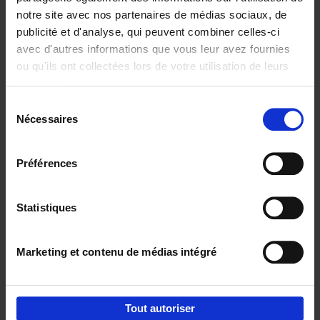
notre site avec nos partenaires de médias sociaux, de
€
29,
99
publicité et d'analyse, qui peuvent combiner celles-ci
avec d'autres informations que vous leur avez fournies
ou qu'ils ont collectées lors de votre utilisation de leurs
services.
Sélection
Nécessaires
du
Ajouter au panier
consentement
Digital marketing like a PRO -
Préférences
completely revised edition
(EN)
Clo Willaerts
Couverture souple
2022
226
Statistiques
€
35,
50
Marketing et contenu de médias intégré
Tout autoriser