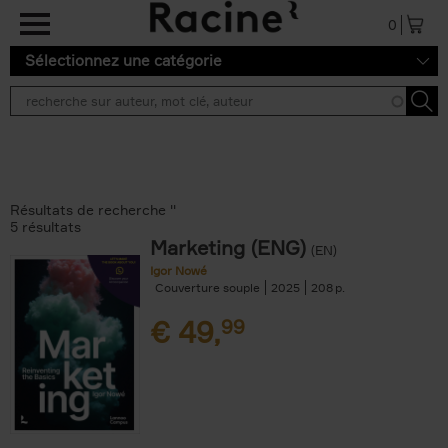
Aller au contenu principal
0
Sélectionnez une catégorie
Résultats de recherche ''
5 résultats
Marketing (ENG)
(EN)
Igor Nowé
Couverture souple
2025
208
€
49,
99