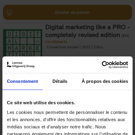
Ajouter au panier
Digital marketing like a PRO -
completely revised edition
(EN)
Clo Willaerts
Couverture souple
2022
226
€
35,
50
Consentement
Détails
À propos des cookies
Ajouter au panier
Ce site web utilise des cookies.
Les cookies nous permettent de personnaliser le contenu
The Offer You Can't
et les annonces, d'offrir des fonctionnalités relatives aux
Refuse
(EN)
médias sociaux et d'analyser notre trafic. Nous
Steven Van Belleghem
partageons également des informations sur l'utilisation de
Couverture souple
2020
256