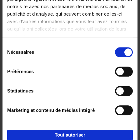
notre site avec nos partenaires de médias sociaux, de
€
37,
50
publicité et d'analyse, qui peuvent combiner celles-ci
avec d'autres informations que vous leur avez fournies
ou qu'ils ont collectées lors de votre utilisation de leurs
services.
Sélection
Nécessaires
du
Ajouter au panier
consentement
Building Bonds = Building
Préférences
Business
(EN)
Jochen Roef
Jozefien De Feyter
Carolien Boom
Couverture souple
2025
200
Statistiques
€
29,
99
Marketing et contenu de médias intégré
Tout autoriser