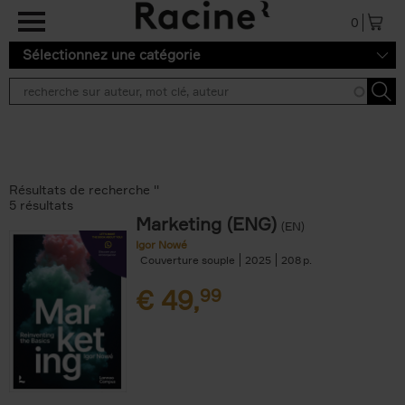
Aller au contenu principal
0
Sélectionnez une catégorie
Résultats de recherche ''
5 résultats
Marketing (ENG)
(EN)
Igor Nowé
Couverture souple
2025
208
€
49,
99