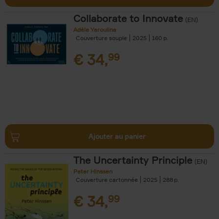
Collaborate to Innovate
(EN)
Adèle Yaroulina
Couverture souple
2025
160
€
34,
99
Ajouter au panier
The Uncertainty Principle
(EN)
Peter Hinssen
Couverture cartonnée
2025
288
€
34,
99