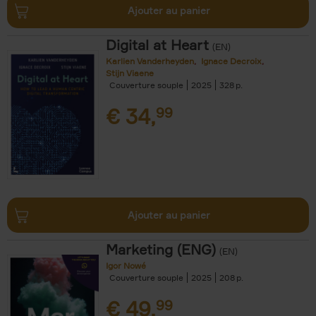
Ajouter au panier
Digital at Heart
(EN)
Karlien Vanderheyden
Ignace Decroix
Stijn Viaene
Couverture souple
2025
328
€
34,
99
Ajouter au panier
Marketing (ENG)
(EN)
Igor Nowé
Couverture souple
2025
208
€
49,
99