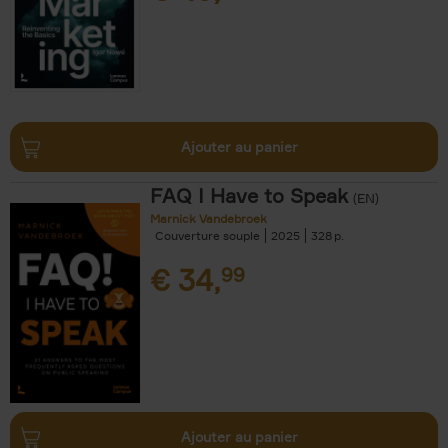
Ajouter au panier
FAQ I Have to Speak
(EN)
Marnick Vandebroek
Couverture souple
2025
328
€
34,
99
Ajouter au panier