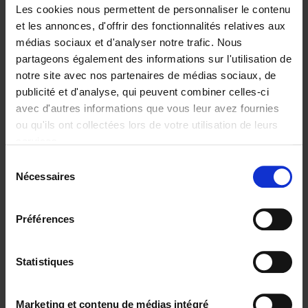
Les cookies nous permettent de personnaliser le contenu
et les annonces, d'offrir des fonctionnalités relatives aux
médias sociaux et d'analyser notre trafic. Nous
partageons également des informations sur l'utilisation de
Ajouter au panier
notre site avec nos partenaires de médias sociaux, de
publicité et d'analyse, qui peuvent combiner celles-ci
The Digital Leadership
avec d'autres informations que vous leur avez fournies
Practice Test
(EN)
ou qu'ils ont collectées lors de votre utilisation de leurs
Stijn Viaene
services.
Couverture souple
2026
159
Sélection
€
34,
99
Nécessaires
du
consentement
Préférences
Statistiques
Ajouter au panier
The Offer You Can't
Marketing et contenu de médias intégré