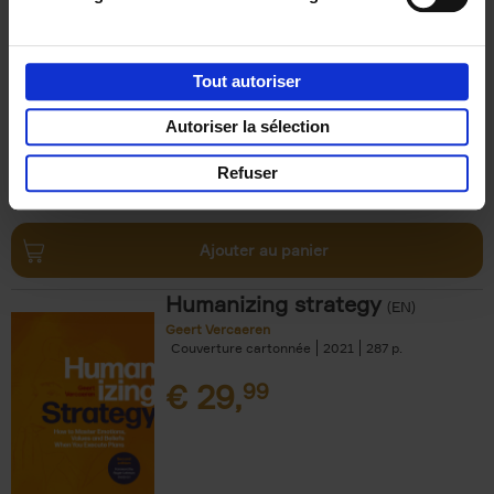
Refuse
(EN)
Steven Van Belleghem
Couverture souple
2020
256
Tout autoriser
€
37,
50
Autoriser la sélection
Refuser
Ajouter au panier
Humanizing strategy
(EN)
Geert Vercaeren
Couverture cartonnée
2021
287
€
29,
99