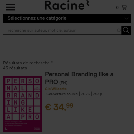
Aller au contenu principal
0
Sélectionnez une catégorie
Résultats de recherche ''
43 résultats
Personal Branding like a
PRO
(EN)
Clo Willaerts
Couverture souple
2026
253
€
34,
99