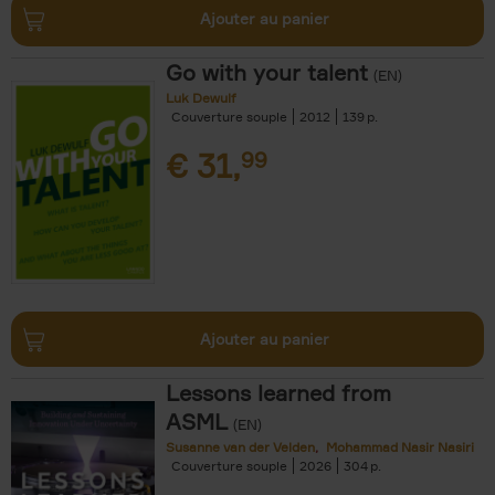
Ajouter au panier
Go with your talent
(EN)
Luk Dewulf
Couverture souple
2012
139
€
31,
99
Ajouter au panier
Lessons learned from
ASML
(EN)
Susanne van der Velden
Mohammad Nasir Nasiri
Couverture souple
2026
304