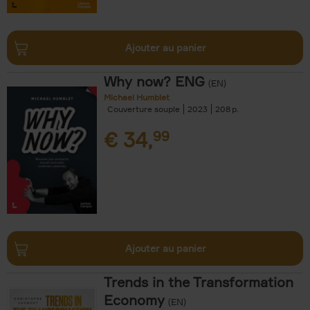
Ajouter au panier
Why now? ENG
(EN)
Michael Humblet
Couverture souple
2023
208
€
34,
99
Ajouter au panier
Trends in the Transformation
Economy
(EN)