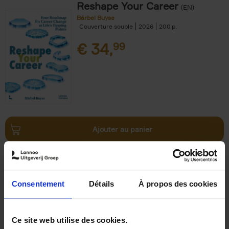
Reshape Your Career
(EN)
Bärbel Buyse
Couverture souple
2026
200
€
34,
99
Ajouter au panier
AI, The Rediscovery of
Humanity
(EN)
Jackie Janssen
Consentement
Détails
À propos des cookies
Couverture souple
2026
197
€
34,
99
Ce site web utilise des cookies.