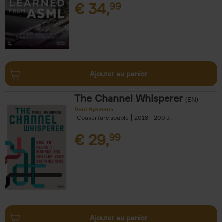
€
34,
99
Ajouter au panier
The Channel Whisperer
(EN)
Paul Sysmans
Couverture souple
2018
200
€
29,
99
Ajouter au panier