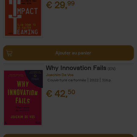
€
29,
99
Ajouter au panier
Why Innovation Fails
(EN)
Joachim De Vos
Couverture cartonnée
2022
316
€
42,
50