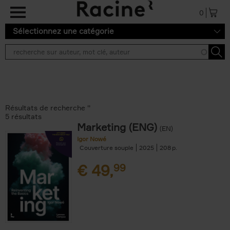
Aller au contenu principal
0
Sélectionnez une catégorie
Résultats de recherche ''
5 résultats
Marketing (ENG)
(EN)
Igor Nowé
Couverture souple
2025
208
€
49,
99