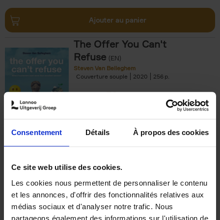
Ajouter au panier
The Offer You Can't
Refuse
(EN)
Steven Van Belleghem
Couverture souple
2020
256
€
37,
50
Consentement
Détails
À propos des cookies
Ajouter au panier
Ce site web utilise des cookies.
Les cookies nous permettent de personnaliser le contenu
Building Bonds = Building
et les annonces, d'offrir des fonctionnalités relatives aux
Business
(EN)
médias sociaux et d'analyser notre trafic. Nous
Jochen Roef
Jozefien De Feyter
Carolien Boom
partageons également des informations sur l'utilisation de
Couverture souple
2025
200