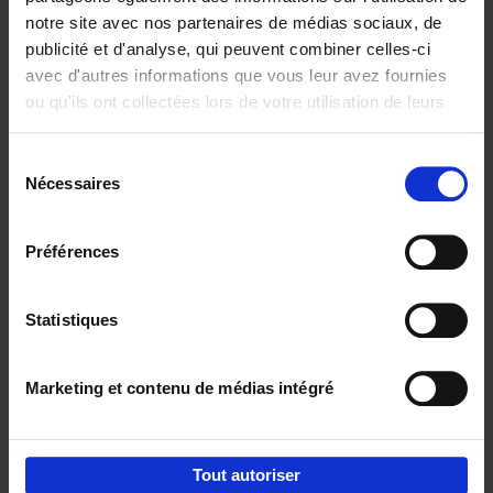
notre site avec nos partenaires de médias sociaux, de
€
29,
99
publicité et d'analyse, qui peuvent combiner celles-ci
avec d'autres informations que vous leur avez fournies
ou qu'ils ont collectées lors de votre utilisation de leurs
services.
Sélection
Nécessaires
du
Ajouter au panier
consentement
Digital marketing like a PRO -
Préférences
completely revised edition
(EN)
Clo Willaerts
Couverture souple
2022
226
Statistiques
€
35,
50
Marketing et contenu de médias intégré
Tout autoriser