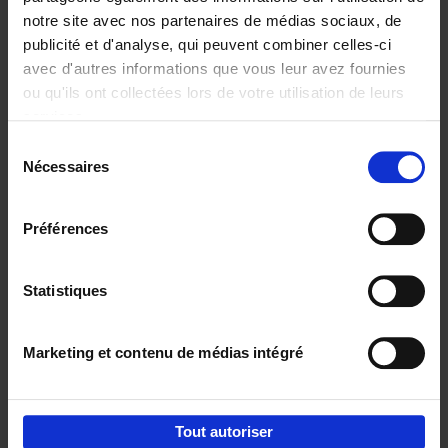
notre site avec nos partenaires de médias sociaux, de
€
37,
50
publicité et d'analyse, qui peuvent combiner celles-ci
avec d'autres informations que vous leur avez fournies
ou qu'ils ont collectées lors de votre utilisation de leurs
services.
Sélection
Nécessaires
du
Ajouter au panier
consentement
Building Bonds = Building
Préférences
Business
(EN)
Jochen Roef
Jozefien De Feyter
Carolien Boom
Couverture souple
2025
200
Statistiques
€
29,
99
Marketing et contenu de médias intégré
Tout autoriser