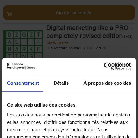
Ajouter au panier
Digital marketing like a PRO -
completely revised edition
(EN)
Clo Willaerts
Couverture souple
2022
226
€
35,
50
Consentement
Détails
À propos des cookies
Ajouter au panier
Ce site web utilise des cookies.
Les cookies nous permettent de personnaliser le contenu
The Offer You Can't
et les annonces, d'offrir des fonctionnalités relatives aux
Refuse
(EN)
médias sociaux et d'analyser notre trafic. Nous
Steven Van Belleghem
partageons également des informations sur l'utilisation de
Couverture souple
2020
256