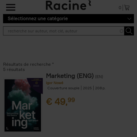
Aller au contenu principal
0
Sélectionnez une catégorie
Résultats de recherche ''
5 résultats
Marketing (ENG)
(EN)
Igor Nowé
Couverture souple
2025
208
€
49,
99