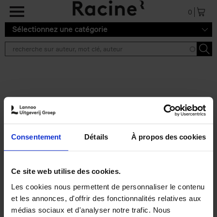
Aller au contenu principal
0
Sélectionnez une catégorie
Résultats de recherche ''
2 résultats
Personal Branding like a
PRO
(EN)
Consentement
Détails
À propos des cookies
Clo Willaerts
Couverture souple
2026
253
€
34,
99
Ce site web utilise des cookies.
Les cookies nous permettent de personnaliser le contenu
et les annonces, d'offrir des fonctionnalités relatives aux
médias sociaux et d'analyser notre trafic. Nous