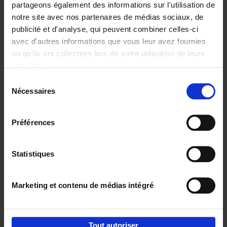
partageons également des informations sur l'utilisation de
notre site avec nos partenaires de médias sociaux, de
Ajouter au panier
publicité et d'analyse, qui peuvent combiner celles-ci
avec d'autres informations que vous leur avez fournies
Content Marketing like a
ou qu'ils ont collectées lors de votre utilisation de leurs
PRO
(EN)
services.
Clo Willaerts
Couverture souple
2023
352
Sélection
Nécessaires
du
€
37,
50
consentement
Préférences
Statistiques
Ajouter au panier
Marketing et contenu de médias intégré
Envie de bonnes idées de lecture, de
réductions, d’actions et d’inspiration ?
Tout autoriser