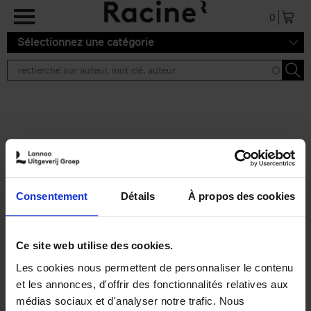
Aller au contenu principal
0
Sélectionnez une catégorie
Résultats de recherche ''
2 résultats
Personal Branding like a
PRO
(EN)
Consentement
Détails
À propos des cookies
Clo Willaerts
Couverture souple
2026
253
€
34,
99
Ce site web utilise des cookies.
Les cookies nous permettent de personnaliser le contenu
et les annonces, d'offrir des fonctionnalités relatives aux
médias sociaux et d'analyser notre trafic. Nous