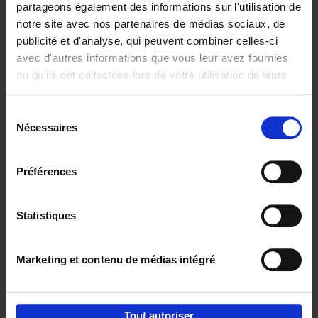
partageons également des informations sur l'utilisation de
notre site avec nos partenaires de médias sociaux, de
Ajouter au panier
publicité et d'analyse, qui peuvent combiner celles-ci
avec d'autres informations que vous leur avez fournies
Content Marketing like a
ou qu'ils ont collectées lors de votre utilisation de leurs
PRO
(EN)
services.
Clo Willaerts
Couverture souple
2023
352
Sélection
Nécessaires
du
€
37,
50
consentement
Préférences
Statistiques
Ajouter au panier
Marketing et contenu de médias intégré
Envie de bonnes idées de lecture, de
réductions, d’actions et d’inspiration ?
Tout autoriser