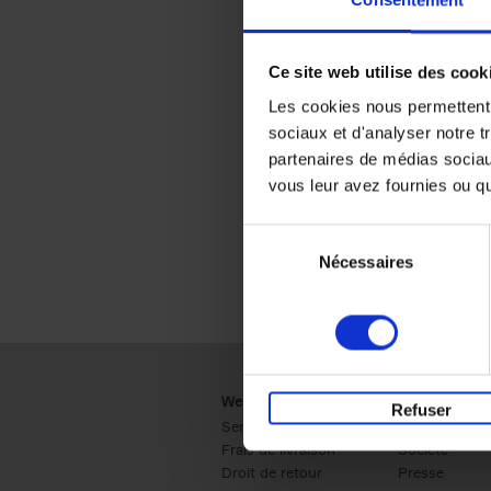
Consentement
Ce site web utilise des cook
Les cookies nous permettent d
sociaux et d'analyser notre t
partenaires de médias sociaux
vous leur avez fournies ou qu'
Sélection
Nécessaires
du
consentement
Webshop
Business
Refuser
Service clients
Ventes
Frais de livraison
Société
Droit de retour
Presse