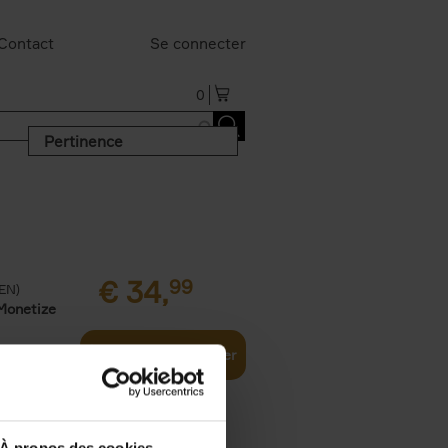
Contact
Se connecter
0
Pertinence
€
34,
99
(EN)
Monetize
Ajouter au panier