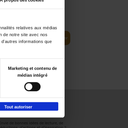
À propos des cookies
€
37,
50
(EN)
: From
nnalités relatives aux médias
on de notre site avec nos
Ajouter au panier
 d'autres informations que
Marketing et contenu de
médias intégré
Tout autoriser
Envie de bonnes idées de lecture, de
réductions, d’actions et d’inspiration ?