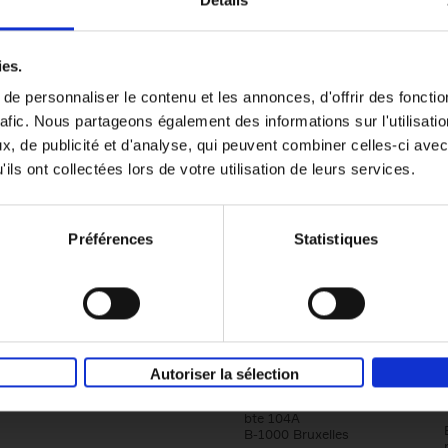
Détails
Content Marketing like a PRO
ies.
The All-In-One Guide to Content Marketing
e personnaliser le contenu et les annonces, d'offrir des fonctio
Planning to Promoting
rafic. Nous partageons également des informations sur l'utilisati
Clo Willaerts
Couverture souple
2023
352
, de publicité et d'analyse, qui peuvent combiner celles-ci avec
ils ont collectées lors de votre utilisation de leurs services.
Préférences
Statistiques
Société
Éditions Racine
Autoriser la sélection
Tour & Taxis
Qui sommes-nous?
Avenue du Port, 86C
bte 104A
B-1000 Bruxelles