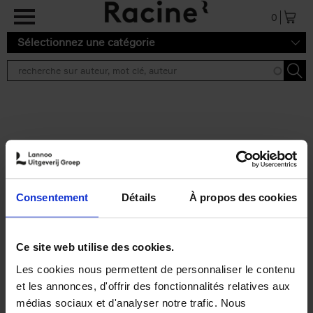
Aller au contenu principal
0
Sélectionnez une catégorie
Résultats de recherche ''
2 résultats
Personal Branding like a
PRO
(EN)
Consentement
Détails
À propos des cookies
Clo Willaerts
Couverture souple
2026
253
€
34,
99
Ce site web utilise des cookies.
Les cookies nous permettent de personnaliser le contenu
et les annonces, d'offrir des fonctionnalités relatives aux
médias sociaux et d'analyser notre trafic. Nous