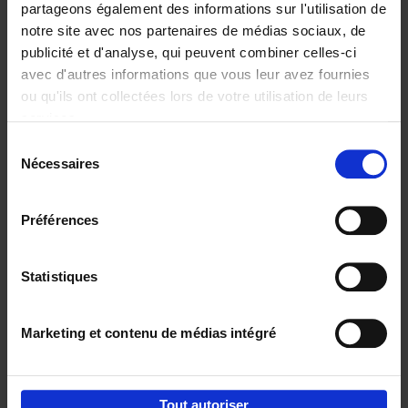
partageons également des informations sur l'utilisation de
notre site avec nos partenaires de médias sociaux, de
Ajouter au panier
publicité et d'analyse, qui peuvent combiner celles-ci
avec d'autres informations que vous leur avez fournies
Content Marketing like a
ou qu'ils ont collectées lors de votre utilisation de leurs
PRO
(EN)
services.
Clo Willaerts
Couverture souple
2023
352
Sélection
Nécessaires
du
€
37,
50
consentement
Préférences
Statistiques
Ajouter au panier
Marketing et contenu de médias intégré
Envie de bonnes idées de lecture, de
réductions, d’actions et d’inspiration ?
Tout autoriser