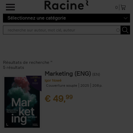
Aller au contenu principal
0
Sélectionnez une catégorie
Résultats de recherche ''
5 résultats
Marketing (ENG)
(EN)
Igor Nowé
Couverture souple
2025
208
€
49,
99