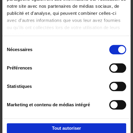
notre site avec nos partenaires de médias sociaux, de
€
29,
99
publicité et d'analyse, qui peuvent combiner celles-ci
avec d'autres informations que vous leur avez fournies
ou qu'ils ont collectées lors de votre utilisation de leurs
services.
Sélection
Nécessaires
du
Ajouter au panier
consentement
Digital marketing like a PRO -
Préférences
completely revised edition
(EN)
Clo Willaerts
Couverture souple
2022
226
Statistiques
€
35,
50
Marketing et contenu de médias intégré
Tout autoriser