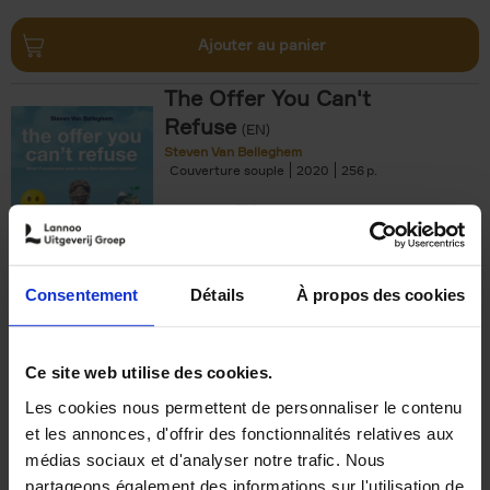
Ajouter au panier
The Offer You Can't
Refuse
(EN)
Steven Van Belleghem
Couverture souple
2020
256
€
37,
50
Consentement
Détails
À propos des cookies
Ajouter au panier
Ce site web utilise des cookies.
Les cookies nous permettent de personnaliser le contenu
Building Bonds = Building
et les annonces, d'offrir des fonctionnalités relatives aux
Business
(EN)
médias sociaux et d'analyser notre trafic. Nous
Jochen Roef
Jozefien De Feyter
Carolien Boom
partageons également des informations sur l'utilisation de
Couverture souple
2025
200