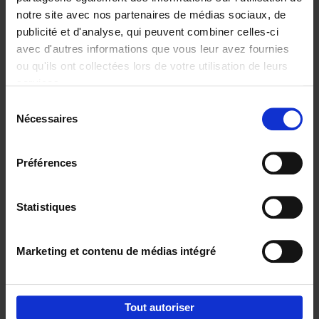
notre site avec nos partenaires de médias sociaux, de
€
37,
50
publicité et d'analyse, qui peuvent combiner celles-ci
avec d'autres informations que vous leur avez fournies
ou qu'ils ont collectées lors de votre utilisation de leurs
services.
Sélection
Nécessaires
du
Ajouter au panier
consentement
Building Bonds = Building
Préférences
Business
(EN)
Jochen Roef
Jozefien De Feyter
Carolien Boom
Couverture souple
2025
200
Statistiques
€
29,
99
Marketing et contenu de médias intégré
Tout autoriser