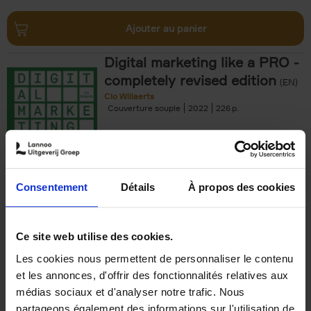
Ajouter au panier
Digital marketing like a PRO -
completely revised edition
(EN)
Clo Willaerts
Couverture souple
2022
226
€
35,
50
Consentement
Détails
À propos des cookies
Ajouter au panier
Ce site web utilise des cookies.
Les cookies nous permettent de personnaliser le contenu
The Offer You Can't
et les annonces, d'offrir des fonctionnalités relatives aux
Refuse
(EN)
médias sociaux et d'analyser notre trafic. Nous
Steven Van Belleghem
partageons également des informations sur l'utilisation de
Couverture souple
2020
256