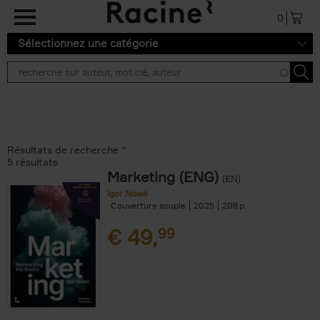
Aller au contenu principal
0
Sélectionnez une catégorie
Résultats de recherche ''
5 résultats
Marketing (ENG)
(EN)
Igor Nowé
Couverture souple
2025
208
€
49,
99