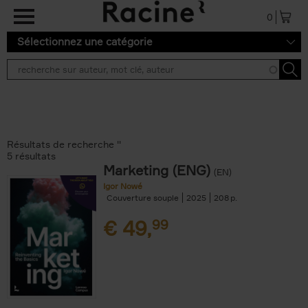
Aller au contenu principal
0
Sélectionnez une catégorie
Résultats de recherche ''
5 résultats
Marketing (ENG)
(EN)
Igor Nowé
Couverture souple
2025
208
€
49,
99