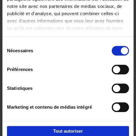
notre site avec nos partenaires de médias sociaux, de
€
29,
99
publicité et d'analyse, qui peuvent combiner celles-ci
avec d'autres informations que vous leur avez fournies
ou qu'ils ont collectées lors de votre utilisation de leurs
services.
Sélection
Nécessaires
du
Ajouter au panier
consentement
Digital marketing like a PRO -
Préférences
completely revised edition
(EN)
Clo Willaerts
Couverture souple
2022
226
Statistiques
€
35,
50
Marketing et contenu de médias intégré
Tout autoriser