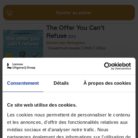
Ajouter au panier
The Offer You Can't
Refuse
(EN)
Steven Van Belleghem
Couverture souple
2020
256
€
37,
50
Consentement
Détails
À propos des cookies
Ajouter au panier
Ce site web utilise des cookies.
Les cookies nous permettent de personnaliser le contenu
Building Bonds = Building
et les annonces, d'offrir des fonctionnalités relatives aux
Business
(EN)
médias sociaux et d'analyser notre trafic. Nous
Jochen Roef
Jozefien De Feyter
Carolien Boom
partageons également des informations sur l'utilisation de
Couverture souple
2025
200