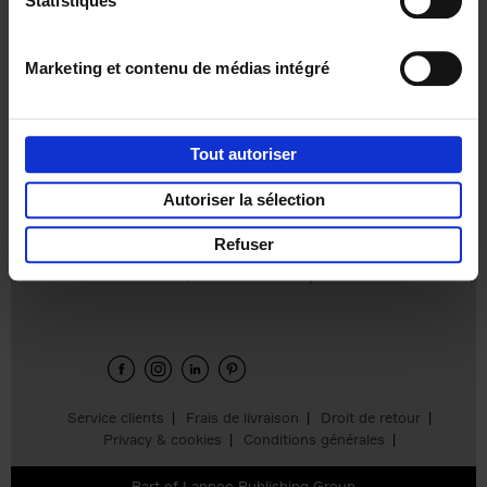
Statistiques
€
31,
99
Marketing et contenu de médias intégré
Tout autoriser
Ajouter au panier
Autoriser la sélection
Refuser
Envie de bonnes idées de lecture, de
réductions, d’actions et d’inspiration ?
Service clients
Frais de livraison
Droit de retour
Privacy & cookies
Conditions générales
Part of
Lannoo Publishing Group