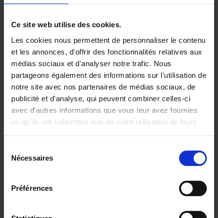
Ajouter au panier
Ce site web utilise des cookies.
Les cookies nous permettent de personnaliser le contenu
High Impact Teaming
(EN)
et les annonces, d'offrir des fonctionnalités relatives aux
Stefan Decuyper
Elisabeth Raes
Anne Boon
médias sociaux et d'analyser notre trafic. Nous
Couverture souple
2020
176
partageons également des informations sur l'utilisation de
€
29,
99
notre site avec nos partenaires de médias sociaux, de
publicité et d'analyse, qui peuvent combiner celles-ci
avec d'autres informations que vous leur avez fournies
ou qu'ils ont collectées lors de votre utilisation de leurs
services.
Sélection
Nécessaires
du
Ajouter au panier
consentement
Go with your talent
(EN)
Préférences
Luk Dewulf
Couverture souple
2012
139