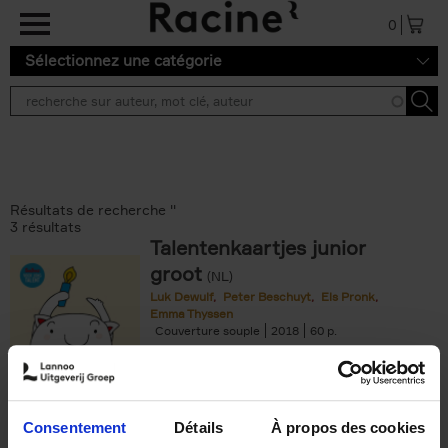
Aller au contenu principal
0
Sélectionnez une catégorie
Résultats de recherche ''
3 résultats
Talentenkaartjes junior
groot
(NL)
Luk Dewulf
Peter Beschuyt
Els Pronk
Emma Thyssen
Couverture souple
2018
60
€
21,
50
Consentement
Détails
À propos des cookies