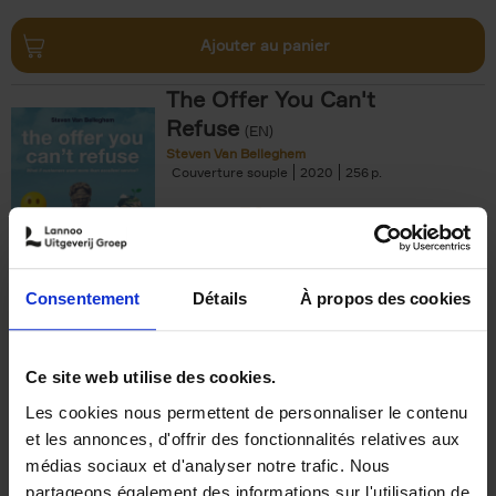
Ajouter au panier
The Offer You Can't
Refuse
(EN)
Steven Van Belleghem
Couverture souple
2020
256
€
37,
50
Consentement
Détails
À propos des cookies
Ajouter au panier
Ce site web utilise des cookies.
Les cookies nous permettent de personnaliser le contenu
Building Bonds = Building
et les annonces, d'offrir des fonctionnalités relatives aux
Business
(EN)
médias sociaux et d'analyser notre trafic. Nous
Jochen Roef
Jozefien De Feyter
Carolien Boom
partageons également des informations sur l'utilisation de
Couverture souple
2025
200