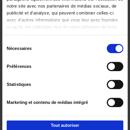
notre site avec nos partenaires de médias sociaux, de
€
29,
99
publicité et d'analyse, qui peuvent combiner celles-ci
avec d'autres informations que vous leur avez fournies
ou qu'ils ont collectées lors de votre utilisation de leurs
services.
Sélection
Nécessaires
du
Ajouter au panier
consentement
Digital marketing like a PRO -
Préférences
completely revised edition
(EN)
Clo Willaerts
Couverture souple
2022
226
Statistiques
€
35,
50
Marketing et contenu de médias intégré
Tout autoriser