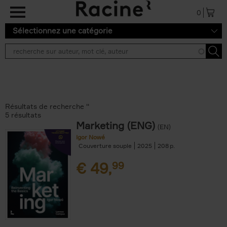
Aller au contenu principal
0
Sélectionnez une catégorie
Résultats de recherche ''
5 résultats
Marketing (ENG)
(EN)
Igor Nowé
Couverture souple
2025
208
€
49,
99