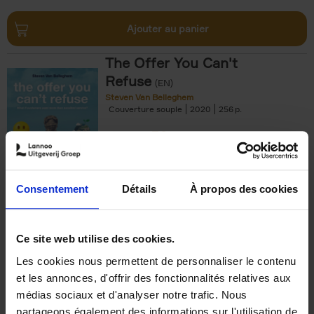
Ajouter au panier
The Offer You Can't
Refuse
(EN)
Steven Van Belleghem
Couverture souple
2020
256
€
37,
50
Consentement
Détails
À propos des cookies
Ajouter au panier
Ce site web utilise des cookies.
Les cookies nous permettent de personnaliser le contenu
Building Bonds = Building
et les annonces, d'offrir des fonctionnalités relatives aux
Business
(EN)
médias sociaux et d'analyser notre trafic. Nous
Jochen Roef
Jozefien De Feyter
Carolien Boom
partageons également des informations sur l'utilisation de
Couverture souple
2025
200