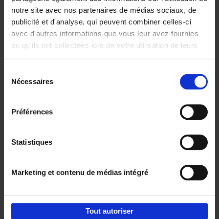
notre site avec nos partenaires de médias sociaux, de
€
29,
99
publicité et d'analyse, qui peuvent combiner celles-ci
avec d'autres informations que vous leur avez fournies
ou qu'ils ont collectées lors de votre utilisation de leurs
services.
Sélection
Nécessaires
du
Ajouter au panier
consentement
Digital marketing like a PRO -
Préférences
completely revised edition
(EN)
Clo Willaerts
Couverture souple
2022
226
Statistiques
€
35,
50
Marketing et contenu de médias intégré
Tout autoriser