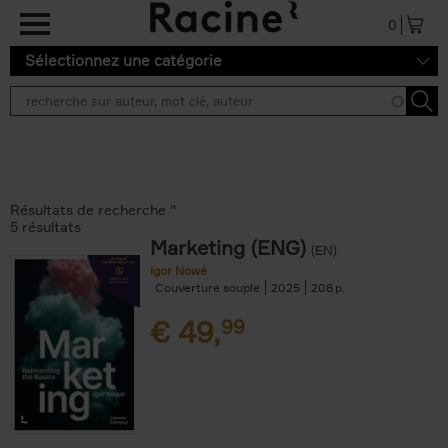
Aller au contenu principal
0
Sélectionnez une catégorie
Résultats de recherche ''
5 résultats
Marketing (ENG)
(EN)
Igor Nowé
Couverture souple
2025
208
€
49,
99