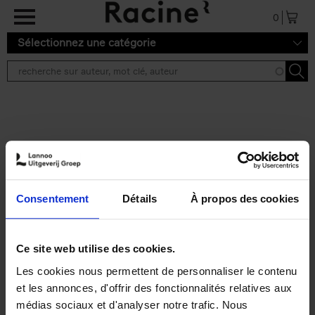
Aller au contenu principal
0
Sélectionnez une catégorie
Résultats de recherche ''
2 résultats
Talentenkaartjes junior
groot
(NL)
Consentement
Détails
À propos des cookies
Luk Dewulf
Peter Beschuyt
Els Pronk
Emma Thyssen
Couverture souple
2018
60
Ce site web utilise des cookies.
€
21,
50
Les cookies nous permettent de personnaliser le contenu
et les annonces, d'offrir des fonctionnalités relatives aux
médias sociaux et d'analyser notre trafic. Nous