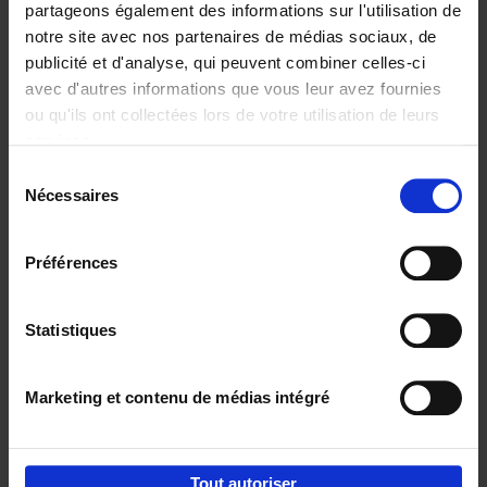
partageons également des informations sur l'utilisation de
notre site avec nos partenaires de médias sociaux, de
Ajouter au panier
publicité et d'analyse, qui peuvent combiner celles-ci
avec d'autres informations que vous leur avez fournies
Go with your talent
(EN)
ou qu'ils ont collectées lors de votre utilisation de leurs
Luk Dewulf
services.
Couverture souple
2012
139
Sélection
€
31,
99
Nécessaires
du
consentement
Préférences
Statistiques
Ajouter au panier
Marketing et contenu de médias intégré
Envie de bonnes idées de lecture, de
réductions, d’actions et d’inspiration ?
Tout autoriser