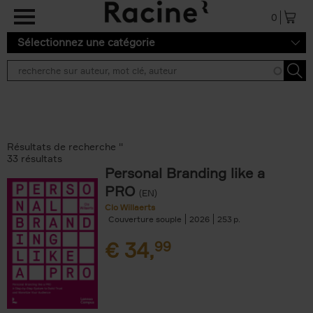
Aller au contenu principal
0
Sélectionnez une catégorie
Résultats de recherche ''
33 résultats
Personal Branding like a
PRO
(EN)
Clo Willaerts
Couverture souple
2026
253
€
34,
99