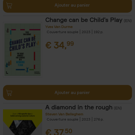
Ajouter au panier
Change can be Child’s Play
(EN)
Yves Van Durme
Couverture souple
2023
192
€
34,
99
Ajouter au panier
A diamond in the rough
(EN)
Steven Van Belleghem
Couverture souple
2023
276
€
37,
50