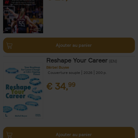
Ajouter au panier
Reshape Your Career
(EN)
Bärbel Buyse
Couverture souple
2026
200
€
34,
99
Ajouter au panier