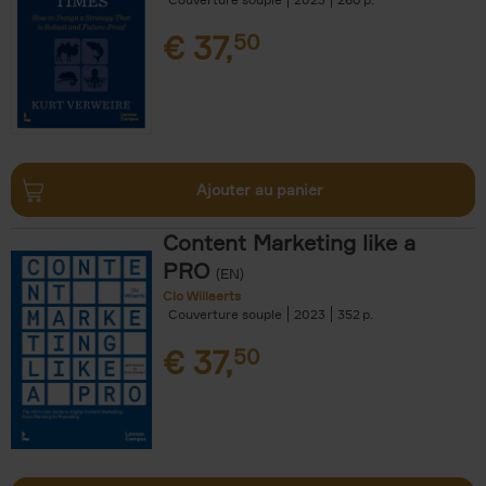
€
37,
50
Ajouter au panier
Content Marketing like a
PRO
(EN)
Clo Willaerts
Couverture souple
2023
352
€
37,
50