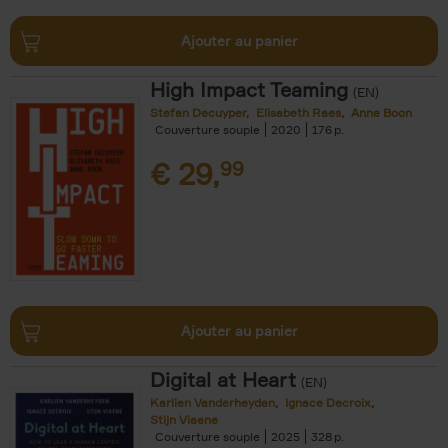
Ajouter au panier
High Impact Teaming
(EN)
Stefan Decuyper
Elisabeth Raes
Anne Boon
Couverture souple
2020
176
€
29,
99
Ajouter au panier
Digital at Heart
(EN)
Karlien Vanderheyden
Ignace Decroix
Stijn Viaene
Couverture souple
2025
328