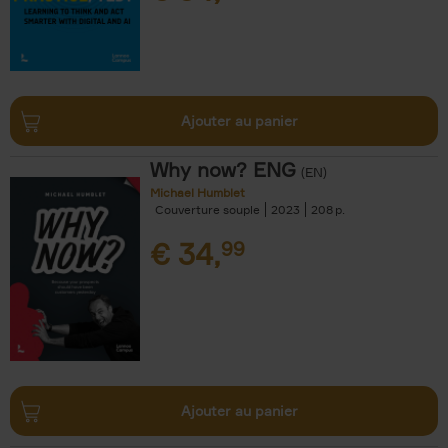
Ajouter au panier
Why now? ENG
(EN)
Michael Humblet
Couverture souple
2023
208
€
34,
99
Ajouter au panier