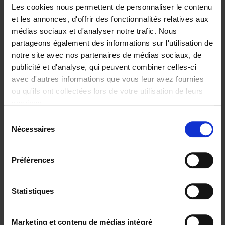
Les cookies nous permettent de personnaliser le contenu
et les annonces, d'offrir des fonctionnalités relatives aux
médias sociaux et d'analyser notre trafic. Nous
partageons également des informations sur l'utilisation de
Ajouter au panier
notre site avec nos partenaires de médias sociaux, de
publicité et d'analyse, qui peuvent combiner celles-ci
Reward
(EN)
avec d'autres informations que vous leur avez fournies
Axel Smits
Bart Van den Bussche
ou qu'ils ont collectées lors de votre utilisation de leurs
Couverture souple
2024
222
services.
€
37,
50
Sélection
Nécessaires
du
consentement
Préférences
Statistiques
Ajouter au panier
Go with your talent
(EN)
Marketing et contenu de médias intégré