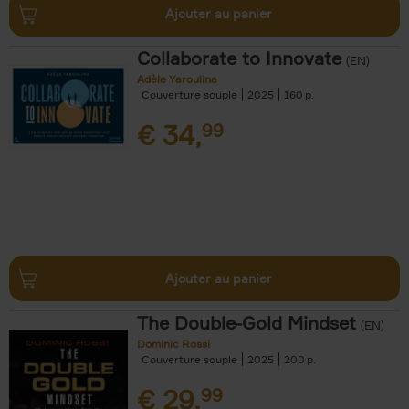
Ajouter au panier
Collaborate to Innovate
(EN)
Adèle Yaroulina
Couverture souple
2025
160
€
34,
99
Ajouter au panier
The Double-Gold Mindset
(EN)
Dominic Rossi
Couverture souple
2025
200
€
29,
99