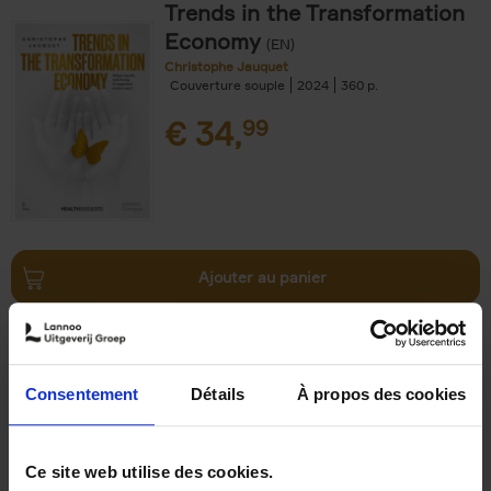
Trends in the Transformation
Economy
(EN)
Christophe Jauquet
Couverture souple
2024
360
€
34,
99
Ajouter au panier
Operating With Positive
Impact
(EN)
Axel Smits
Jochen Vincke
Consentement
Détails
À propos des cookies
Couverture souple
2023
214
€
34,
99
Ce site web utilise des cookies.