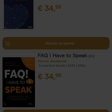
€
34,
99
Ajouter au panier
FAQ I Have to Speak
(EN)
Marnick Vandebroek
Couverture souple
2025
328
€
34,
99