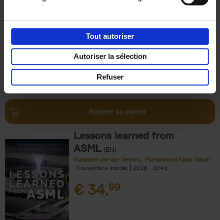
Luk Dewulf
Couverture souple
2012
139
€
31,
99
Tout autoriser
Autoriser la sélection
Refuser
Ajouter au panier
Lessons learned from
ASML
(EN)
Susanne van der Velden
Mohammad Nasir Nasiri
Couverture souple
2026
304
€
34,
99