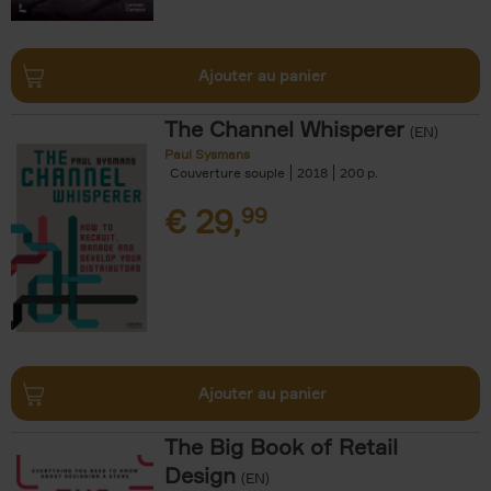
Ajouter au panier
The Channel Whisperer
(EN)
Paul Sysmans
Couverture souple
2018
200
€
29,
99
Ajouter au panier
The Big Book of Retail
Design
(EN)