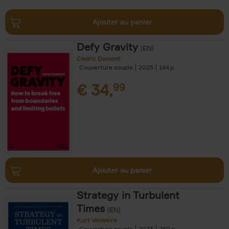
Ajouter au panier
Defy Gravity
(EN)
Cedric Dumont
Couverture souple
2025
144
€
34,
99
Ajouter au panier
Strategy in Turbulent
Times
(EN)
Kurt Verweire
Couverture souple
2023
260