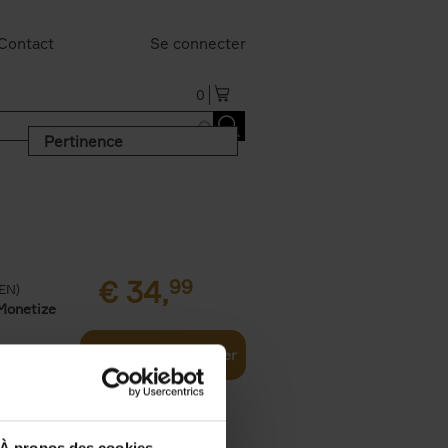
Contact
Se connecter
0
Pertinence
€
34,
99
(EN)
Monetize
Ajouter au panier