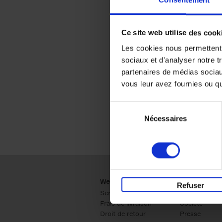
Consentement
Ce site web utilise des cook
Les cookies nous permettent d
sociaux et d'analyser notre t
partenaires de médias sociaux
vous leur avez fournies ou qu'
Sélection
Nécessaires
du
consentement
Webshop
Business
Refuser
Service clients
Ventes
Frais de livraison
Société
Droit de retour
Presse