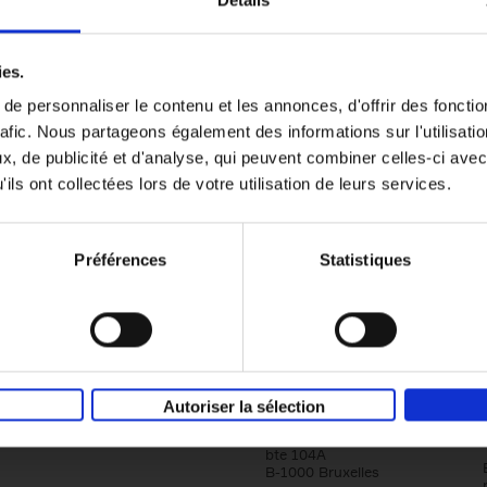
Détails
Content Marketing like a PRO
ies.
The All-In-One Guide to Content Marketing
e personnaliser le contenu et les annonces, d'offrir des fonctio
Planning to Promoting
rafic. Nous partageons également des informations sur l'utilisati
Clo Willaerts
Couverture souple
2023
352
, de publicité et d'analyse, qui peuvent combiner celles-ci avec
ils ont collectées lors de votre utilisation de leurs services.
Préférences
Statistiques
Société
Éditions Racine
Autoriser la sélection
Tour & Taxis
Qui sommes-nous?
Avenue du Port, 86C
bte 104A
B-1000 Bruxelles