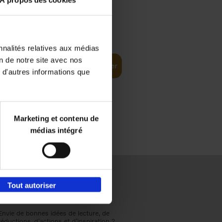
À propos des cookies
€
37,
50
(EN)
: From
nnalités relatives aux médias
on de notre site avec nos
Ajouter au panier
 d'autres informations que
Marketing et contenu de
médias intégré
Tout autoriser
Envie de bonnes idées de lecture, de
réductions, d’actions et d’inspiration ?