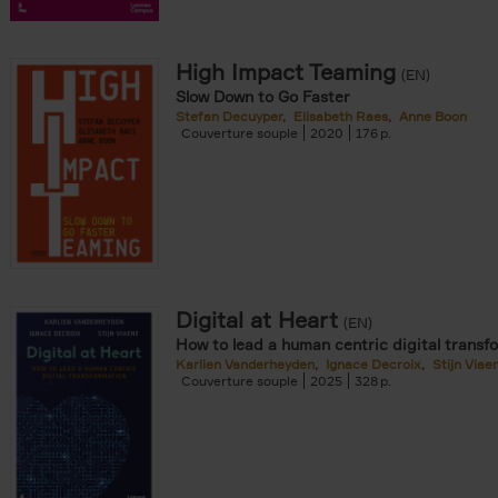
ilter
 Jauquet filter
High Impact Teaming
(EN)
Slow Down to Go Faster
Stefan Decuyper
Elisabeth Raes
Anne Boon
Couverture souple
2020
176
er
Digital at Heart
(EN)
How to lead a human centric digital transf
Karlien Vanderheyden
Ignace Decroix
Stijn Viae
Couverture souple
2025
328