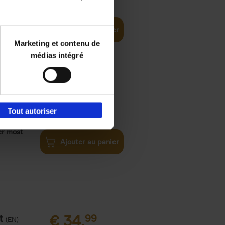
Ajouter au panier
Marketing et contenu de
médias intégré
€
34,
99
Tout autoriser
er most
Ajouter au panier
t
€
34,
99
(EN)