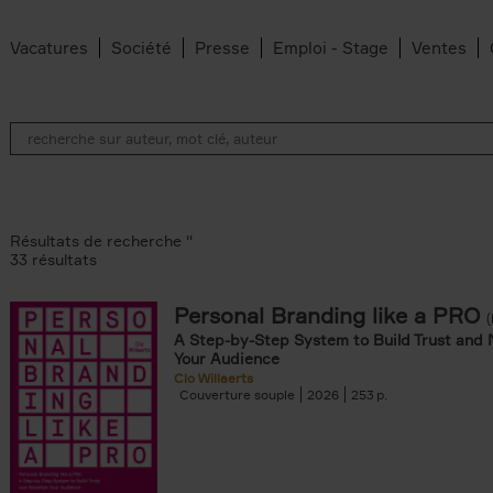
Vacatures
Société
Presse
Emploi - Stage
Ventes
Résultats de recherche ''
33 résultats
Personal Branding like a PRO
A Step-by-Step System to Build Trust and 
Your Audience
Clo Willaerts
filter
Couverture souple
2026
253
dt filter
 den Bussche filter
r