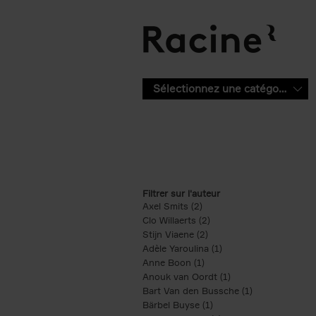
Aller au contenu principal
Sélectionnez une catégorie
Filtrer sur l'auteur
Axel Smits (2)
Apply Axel Smits filter
Clo Willaerts (2)
Apply Clo Willaerts filter
Stijn Viaene (2)
Apply Stijn Viaene filter
Adèle Yaroulina (1)
Apply Adèle Yaroulina 
Anne Boon (1)
Apply Anne Boon filter
Anouk van Oordt (1)
Apply Anouk van Oor
Bart Van den Bussche (1)
Apply Bart Van
Bärbel Buyse (1)
Apply Bärbel Buyse filte