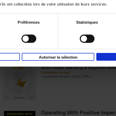
Michael Humblet
ils ont collectées lors de votre utilisation de leurs services.
Couverture souple
2023
208
Préférences
Statistiques
Trends in the Transformation
Autoriser la sélection
Economy
(EN)
Where health, well-being & happiness matt
Christophe Jauquet
Couverture souple
2024
360
Operating With Positive Impac