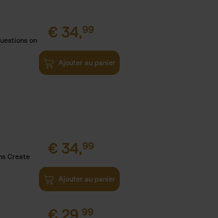
€
34,
99
uestions on
Ajouter au panier
€
34,
99
ns Create
Ajouter au panier
€
29,
99