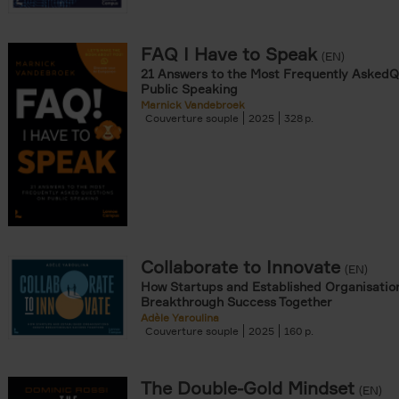
FAQ I Have to Speak
(EN)
21 Answers to the Most Frequently AskedQ
Public Speaking
Marnick Vandebroek
Couverture souple
2025
328
Collaborate to Innovate
(EN)
How Startups and Established Organisatio
Breakthrough Success Together
Adèle Yaroulina
Couverture souple
2025
160
The Double-Gold Mindset
(EN)