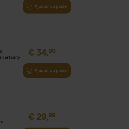
Ajouter au panier
€
34,
99
N)
Uncertainty
Ajouter au panier
€
29,
99
rs