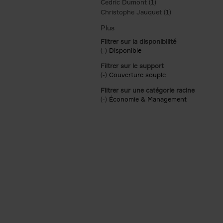
Cedric Dumont (1)
Apply Cedric Dumont f
Christophe Jauquet (1)
Apply Christophe
Filtrer sur la disponibilité
(-)
Remove Disponible filter
Disponible
Filtrer sur le support
(-)
Remove Couverture souple filter
Couverture souple
Filtrer sur une catégorie racine
(-)
Remove Économie & Management filt
Économie & Management