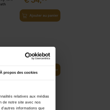
€
34,
Path
Ajouter au panier
e
€
34,
99
ital and AI
Ajouter au panier
À propos des cookies
nnalités relatives aux médias
on de notre site avec nos
€
34,
99
 d'autres informations que