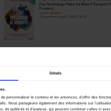
Can Technology Make Us Wiser? Europe's 
Forward...
Jackie Janssen
Couverture souple
2026
197
The Digital Leadership Practic
Test
(EN)
Learning to Think and Act Smarter with Dig
Stijn Viaene
Détails
Couverture souple
2026
159
ies.
e personnaliser le contenu et les annonces, d'offrir des fonctio
rafic. Nous partageons également des informations sur l'utilisati
Why now? ENG
, de publicité et d'analyse, qui peuvent combiner celles-ci avec
(EN)