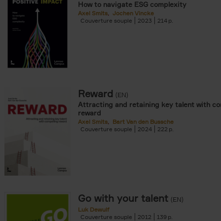
How to navigate ESG complexity
Axel Smits
Jochen Vincke
Couverture souple
2023
214
Reward
(EN)
Attracting and retaining key talent with c
reward
Axel Smits
Bart Van den Bussche
Couverture souple
2024
222
Go with your talent
(EN)
Luk Dewulf
Couverture souple
2012
139