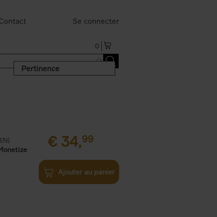
Contact
Se connecter
0
Pertinence
€
34,
99
(EN)
Monetize
Ajouter au panier