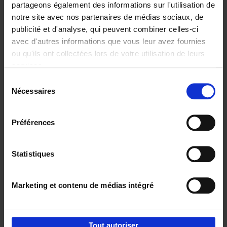
partageons également des informations sur l'utilisation de
notre site avec nos partenaires de médias sociaux, de
Ajouter au panier
publicité et d'analyse, qui peuvent combiner celles-ci
avec d'autres informations que vous leur avez fournies
Content Marketing like a
ou qu'ils ont collectées lors de votre utilisation de leurs
PRO
(EN)
services.
Clo Willaerts
Couverture souple
2023
352
Sélection
Nécessaires
du
€
37,
50
consentement
Préférences
Statistiques
Ajouter au panier
Marketing et contenu de médias intégré
Envie de bonnes idées de lecture, de
réductions, d’actions et d’inspiration ?
Tout autoriser