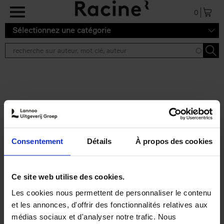
Aller au contenu principal
0
Sélectionnez une catégorie
Résultats de recherche ''
2 résultats
Personal Branding like a
PRO
(EN)
Consentement
Détails
À propos des cookies
Clo Willaerts
Couverture souple
2026
253
€
34,
99
Ce site web utilise des cookies.
Les cookies nous permettent de personnaliser le contenu
et les annonces, d'offrir des fonctionnalités relatives aux
médias sociaux et d'analyser notre trafic. Nous