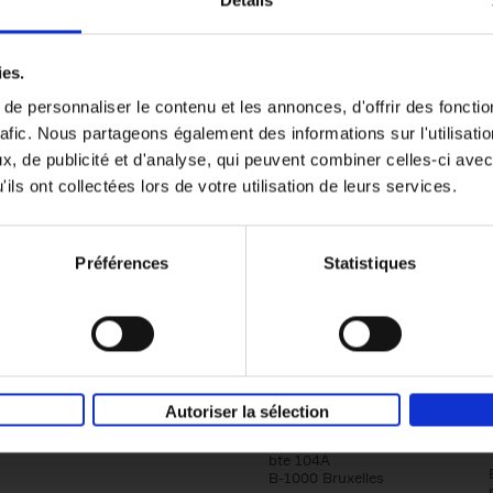
Détails
Content Marketing like a PRO
ies.
The All-In-One Guide to Content Marketing
e personnaliser le contenu et les annonces, d'offrir des fonctio
Planning to Promoting
rafic. Nous partageons également des informations sur l'utilisati
Clo Willaerts
Couverture souple
2023
352
, de publicité et d'analyse, qui peuvent combiner celles-ci avec
ils ont collectées lors de votre utilisation de leurs services.
Préférences
Statistiques
Société
Éditions Racine
Autoriser la sélection
Tour & Taxis
Qui sommes-nous?
Avenue du Port, 86C
bte 104A
B-1000 Bruxelles