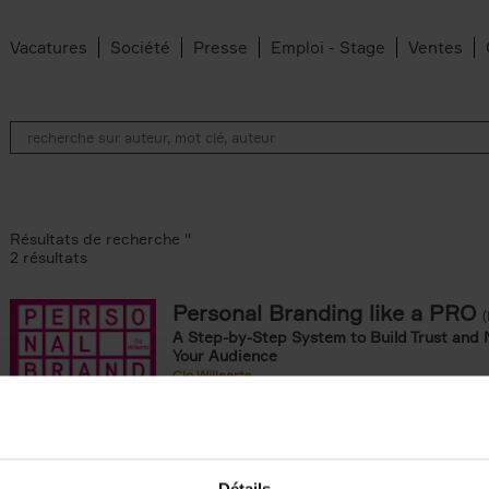
Vacatures
Société
Presse
Emploi - Stage
Ventes
Résultats de recherche ''
2 résultats
Personal Branding like a PRO
A Step-by-Step System to Build Trust and 
Your Audience
Clo Willaerts
Couverture souple
2026
253
ouple filter
omie & Management filter