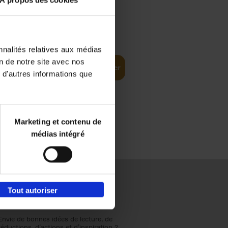
À propos des cookies
€
37,
50
(EN)
: From
nnalités relatives aux médias
on de notre site avec nos
Ajouter au panier
 d'autres informations que
Marketing et contenu de
médias intégré
Tout autoriser
Envie de bonnes idées de lecture, de
réductions, d’actions et d’inspiration ?