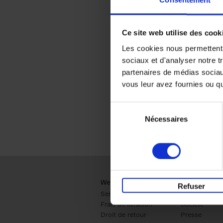
Consentement
Ce site web utilise des cook
Les cookies nous permettent d
sociaux et d'analyser notre t
partenaires de médias sociaux
vous leur avez fournies ou qu'
Sélection
Nécessaires
du
consentement
Webshop
Business
Refuser
Service clients
Ventes
Frais de livraison
Société
Droit de retour
Presse