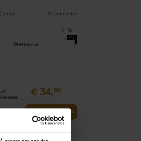
Contact
Se connecter
0
Pertinence
€
34,
99
(EN)
Monetize
Ajouter au panier