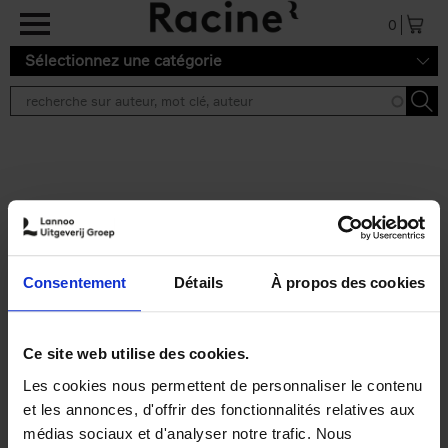
Aller au contenu principal
0
Sélectionnez une catégorie
Résultats de recherche ''
2 résultats
Personal Branding like a
PRO
(EN)
Consentement
Détails
À propos des cookies
Clo Willaerts
Couverture souple
2026
253
€
34,
99
Ce site web utilise des cookies.
Les cookies nous permettent de personnaliser le contenu
et les annonces, d'offrir des fonctionnalités relatives aux
médias sociaux et d'analyser notre trafic. Nous