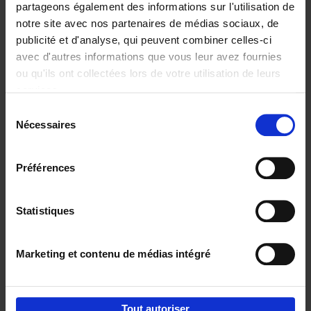
partageons également des informations sur l'utilisation de
notre site avec nos partenaires de médias sociaux, de
Ajouter au panier
publicité et d'analyse, qui peuvent combiner celles-ci
avec d'autres informations que vous leur avez fournies
Content Marketing like a
ou qu'ils ont collectées lors de votre utilisation de leurs
PRO
(EN)
services.
Clo Willaerts
Couverture souple
2023
352
Sélection
Nécessaires
du
€
37,
50
consentement
Préférences
Statistiques
Ajouter au panier
Marketing et contenu de médias intégré
Envie de bonnes idées de lecture, de
réductions, d’actions et d’inspiration ?
Tout autoriser