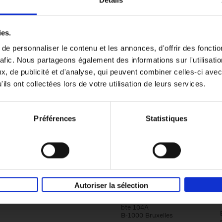
Détails
Content Marketing like a PRO
ies.
The All-In-One Guide to Content Marketing
e personnaliser le contenu et les annonces, d'offrir des fonctio
Planning to Promoting
rafic. Nous partageons également des informations sur l'utilisati
Clo Willaerts
Couverture souple
2023
352
, de publicité et d'analyse, qui peuvent combiner celles-ci avec
ils ont collectées lors de votre utilisation de leurs services.
Préférences
Statistiques
Société
Éditions Racine
Autoriser la sélection
Tour & Taxis
Qui sommes-nous?
Avenue du Port, 86C
bte 104A
B-1000 Bruxelles