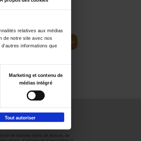
À propos des cookies
€
37,
50
(EN)
: From
nnalités relatives aux médias
on de notre site avec nos
Ajouter au panier
 d'autres informations que
Marketing et contenu de
médias intégré
Tout autoriser
Envie de bonnes idées de lecture, de
réductions, d’actions et d’inspiration ?