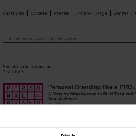
Vacatures
Société
Presse
Emploi - Stage
Ventes
Résultats de recherche ''
2 résultats
Personal Branding like a PRO
A Step-by-Step System to Build Trust and 
Your Audience
Clo Willaerts
Couverture souple
2026
253
ouple filter
omie & Management filter