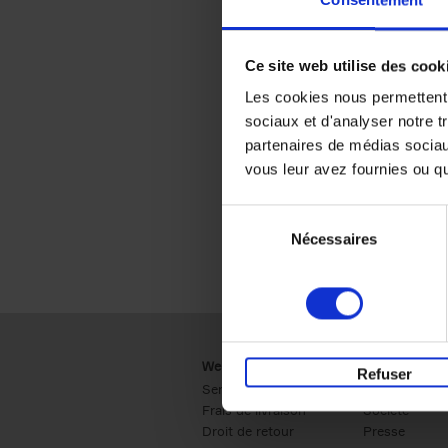
Consentement
Ce site web utilise des cook
Les cookies nous permettent d
sociaux et d'analyser notre t
partenaires de médias sociaux
vous leur avez fournies ou qu'
Sélection
Nécessaires
du
consentement
Webshop
Business
Refuser
Service clients
Ventes
Frais de livraison
Société
Droit de retour
Presse