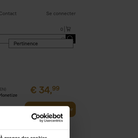
Contact
Se connecter
0
Pertinence
€
34,
99
(EN)
Monetize
Ajouter au panier