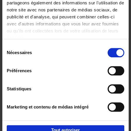
partageons également des informations sur l'utilisation de
notre site avec nos partenaires de médias sociaux, de
Ajouter au panier
publicité et d'analyse, qui peuvent combiner celles-ci
avec d'autres informations que vous leur avez fournies
Content Marketing like a
ou qu'ils ont collectées lors de votre utilisation de leurs
PRO
(EN)
services.
Clo Willaerts
Couverture souple
2023
352
Sélection
Nécessaires
du
€
37,
50
consentement
Préférences
Statistiques
Ajouter au panier
Marketing et contenu de médias intégré
Envie de bonnes idées de lecture, de
réductions, d’actions et d’inspiration ?
Tout autoriser