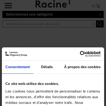
Aller au contenu principal
0
Sélectionnez une catégorie
Résultats de recherche ''
2 résultats
Personal Branding like a
PRO
(EN)
Consentement
Détails
À propos des cookies
Clo Willaerts
Couverture souple
2026
253
€
34,
99
Ce site web utilise des cookies.
Les cookies nous permettent de personnaliser le contenu
et les annonces, d'offrir des fonctionnalités relatives aux
médias sociaux et d'analyser notre trafic. Nous