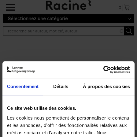
Aller au contenu principal
0
Sélectionnez une catégorie
Résultats de recherche ''
2 résultats
Personal Branding like a
PRO
(EN)
Consentement
Détails
À propos des cookies
Clo Willaerts
Couverture souple
2026
253
€
34,
99
Ce site web utilise des cookies.
Les cookies nous permettent de personnaliser le contenu
et les annonces, d'offrir des fonctionnalités relatives aux
médias sociaux et d'analyser notre trafic. Nous