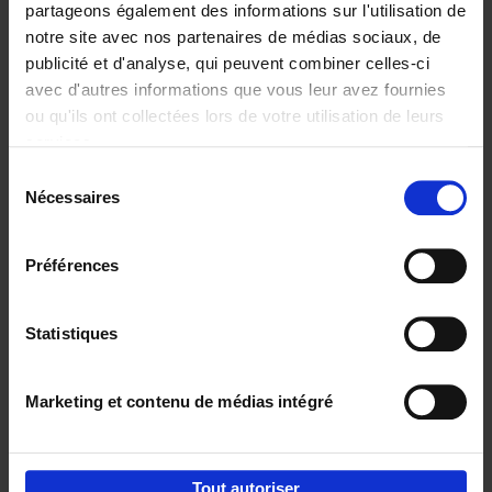
partageons également des informations sur l'utilisation de
notre site avec nos partenaires de médias sociaux, de
Ajouter au panier
publicité et d'analyse, qui peuvent combiner celles-ci
avec d'autres informations que vous leur avez fournies
Content Marketing like a
ou qu'ils ont collectées lors de votre utilisation de leurs
PRO
(EN)
services.
Clo Willaerts
Couverture souple
2023
352
Sélection
Nécessaires
du
€
37,
50
consentement
Préférences
Statistiques
Ajouter au panier
Marketing et contenu de médias intégré
Envie de bonnes idées de lecture, de
réductions, d’actions et d’inspiration ?
Tout autoriser