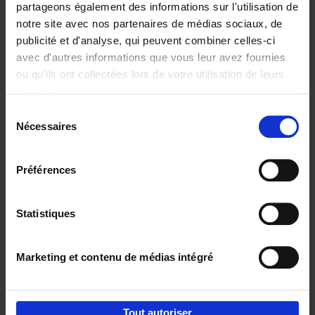
partageons également des informations sur l'utilisation de
notre site avec nos partenaires de médias sociaux, de
Ajouter au panier
publicité et d'analyse, qui peuvent combiner celles-ci
avec d'autres informations que vous leur avez fournies
Content Marketing like a
ou qu'ils ont collectées lors de votre utilisation de leurs
PRO
(EN)
services.
Clo Willaerts
Couverture souple
2023
352
Sélection
Nécessaires
du
€
37,
50
consentement
Préférences
Statistiques
Ajouter au panier
Marketing et contenu de médias intégré
Envie de bonnes idées de lecture, de
réductions, d’actions et d’inspiration ?
Tout autoriser