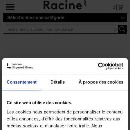
Aller au contenu principal
0
Sélectionnez une catégorie
Résultats de recherche ''
2 résultats
Personal Branding like a
PRO
(EN)
Consentement
Détails
À propos des cookies
Clo Willaerts
Couverture souple
2026
253
€
34,
99
Ce site web utilise des cookies.
Les cookies nous permettent de personnaliser le contenu
et les annonces, d'offrir des fonctionnalités relatives aux
médias sociaux et d'analyser notre trafic. Nous