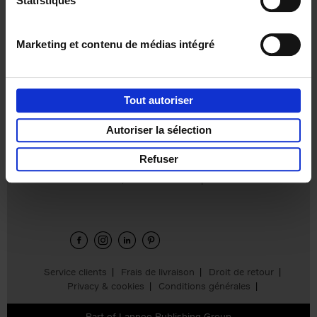
Statistiques
€
37,
50
Marketing et contenu de médias intégré
Tout autoriser
Ajouter au panier
Autoriser la sélection
Refuser
Envie de bonnes idées de lecture, de
réductions, d’actions et d’inspiration ?
Service clients
Frais de livraison
Droit de retour
Privacy & cookies
Conditions générales
Part of
Lannoo Publishing Group