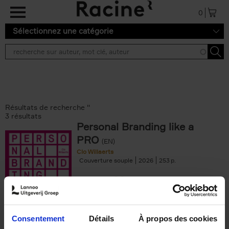
Aller au contenu principal
0
Sélectionnez une catégorie
Résultats de recherche ''
3 résultats
Personal Branding like a
PRO
(EN)
Clo Willaerts
Couverture souple
2026
253
€
34,
99
Consentement
Détails
À propos des cookies