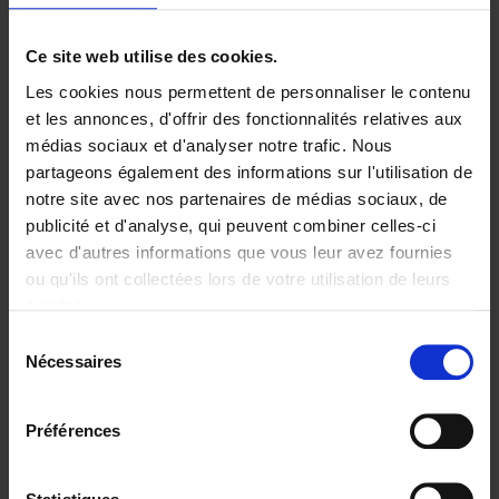
Ajouter au panier
Ce site web utilise des cookies.
Les cookies nous permettent de personnaliser le contenu
Digital marketing like a PRO -
et les annonces, d'offrir des fonctionnalités relatives aux
completely revised edition
(EN)
médias sociaux et d'analyser notre trafic. Nous
Clo Willaerts
partageons également des informations sur l'utilisation de
Couverture souple
2022
226
notre site avec nos partenaires de médias sociaux, de
€
35,
50
publicité et d'analyse, qui peuvent combiner celles-ci
avec d'autres informations que vous leur avez fournies
ou qu'ils ont collectées lors de votre utilisation de leurs
services.
Sélection
Nécessaires
du
Ajouter au panier
consentement
Content Marketing like a
Préférences
PRO
(EN)
Clo Willaerts
Couverture souple
2023
352