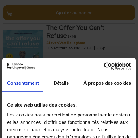
Ajouter au panier
The Offer You Can't
Refuse
(EN)
Steven Van Belleghem
Couverture souple
2020
256
€
37,
50
Consentement
Détails
À propos des cookies
Ajouter au panier
Ce site web utilise des cookies.
Les cookies nous permettent de personnaliser le contenu
Building Bonds = Building
et les annonces, d'offrir des fonctionnalités relatives aux
Business
(EN)
médias sociaux et d'analyser notre trafic. Nous
Jochen Roef
Jozefien De Feyter
Carolien Boom
partageons également des informations sur l'utilisation de
Couverture souple
2025
200