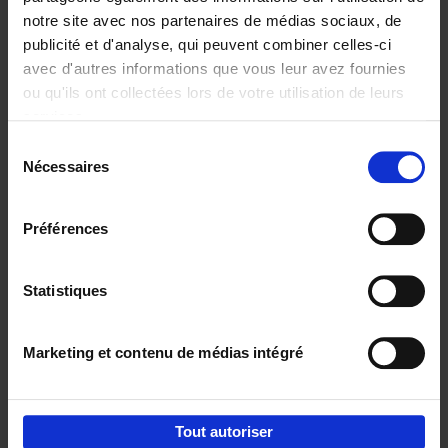
notre site avec nos partenaires de médias sociaux, de
€
29,
99
publicité et d'analyse, qui peuvent combiner celles-ci
avec d'autres informations que vous leur avez fournies
ou qu'ils ont collectées lors de votre utilisation de leurs
services.
Sélection
Nécessaires
du
Ajouter au panier
consentement
Digital marketing like a PRO -
Préférences
completely revised edition
(EN)
Clo Willaerts
Couverture souple
2022
226
Statistiques
€
35,
50
Marketing et contenu de médias intégré
Tout autoriser