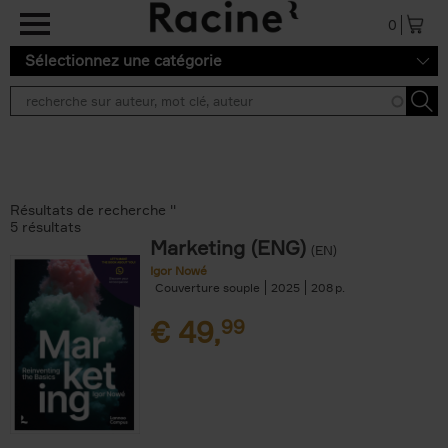
Aller au contenu principal
0
Sélectionnez une catégorie
Résultats de recherche ''
5 résultats
Marketing (ENG)
(EN)
Igor Nowé
Couverture souple
2025
208
€
49,
99