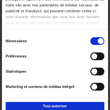
notre site avec nos partenaires de médias sociaux, de
€
29,
99
publicité et d'analyse, qui peuvent combiner celles-ci
avec d'autres informations que vous leur avez fournies
ou qu'ils ont collectées lors de votre utilisation de leurs
services.
Sélection
Nécessaires
du
Ajouter au panier
consentement
Digital marketing like a PRO -
Préférences
completely revised edition
(EN)
Clo Willaerts
Couverture souple
2022
226
Statistiques
€
35,
50
Marketing et contenu de médias intégré
Tout autoriser