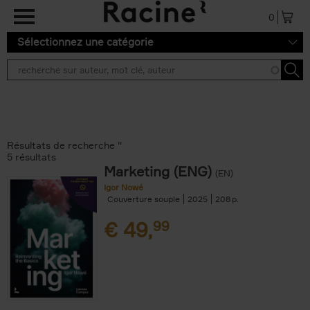
Aller au contenu principal
0
Sélectionnez une catégorie
Résultats de recherche ''
5 résultats
Marketing (ENG)
(EN)
Igor Nowé
Couverture souple
2025
208
€
49,
99