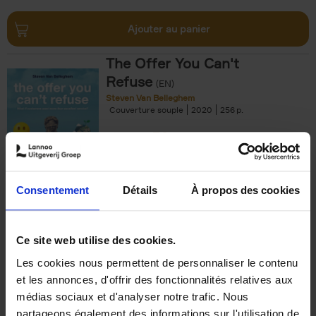
Ajouter au panier
The Offer You Can't
Refuse
(EN)
Steven Van Belleghem
Couverture souple
2020
256
€
37,
50
Consentement
Détails
À propos des cookies
Ajouter au panier
Ce site web utilise des cookies.
Les cookies nous permettent de personnaliser le contenu
Building Bonds = Building
et les annonces, d'offrir des fonctionnalités relatives aux
Business
(EN)
médias sociaux et d'analyser notre trafic. Nous
Jochen Roef
Jozefien De Feyter
Carolien Boom
partageons également des informations sur l'utilisation de
Couverture souple
2025
200