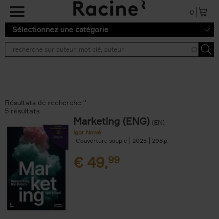
Aller au contenu principal
0
Sélectionnez une catégorie
Résultats de recherche ''
5 résultats
Marketing (ENG)
(EN)
Igor Nowé
Couverture souple
2025
208
€
49,
99