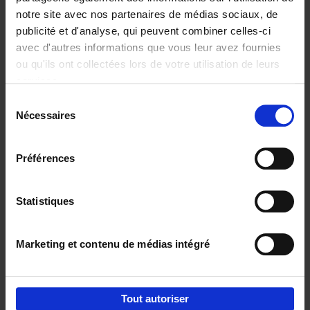
notre site avec nos partenaires de médias sociaux, de
€
29,
99
publicité et d'analyse, qui peuvent combiner celles-ci
avec d'autres informations que vous leur avez fournies
ou qu'ils ont collectées lors de votre utilisation de leurs
services.
Sélection
Nécessaires
du
Ajouter au panier
consentement
Digital marketing like a PRO -
Préférences
completely revised edition
(EN)
Clo Willaerts
Couverture souple
2022
226
Statistiques
€
35,
50
Marketing et contenu de médias intégré
Tout autoriser