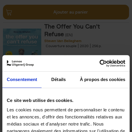
Ajouter au panier
The Offer You Can't
Refuse
(EN)
Steven Van Belleghem
Couverture souple
2020
256
€
37,
50
Consentement
Détails
À propos des cookies
Ajouter au panier
Ce site web utilise des cookies.
Les cookies nous permettent de personnaliser le contenu
Building Bonds = Building
et les annonces, d'offrir des fonctionnalités relatives aux
Business
(EN)
médias sociaux et d'analyser notre trafic. Nous
Jochen Roef
Jozefien De Feyter
Carolien Boom
partageons également des informations sur l'utilisation de
Couverture souple
2025
200