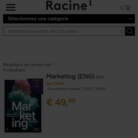
Aller au contenu principal
0
Sélectionnez une catégorie
Résultats de recherche ''
5 résultats
Marketing (ENG)
(EN)
Igor Nowé
Couverture souple
2025
208
€
49,
99