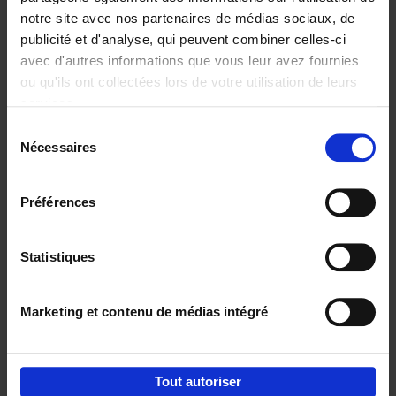
notre site avec nos partenaires de médias sociaux, de
€
29,
99
publicité et d'analyse, qui peuvent combiner celles-ci
avec d'autres informations que vous leur avez fournies
ou qu'ils ont collectées lors de votre utilisation de leurs
services.
Sélection
Nécessaires
du
Ajouter au panier
consentement
Digital marketing like a PRO -
Préférences
completely revised edition
(EN)
Clo Willaerts
Couverture souple
2022
226
Statistiques
€
35,
50
Marketing et contenu de médias intégré
Tout autoriser