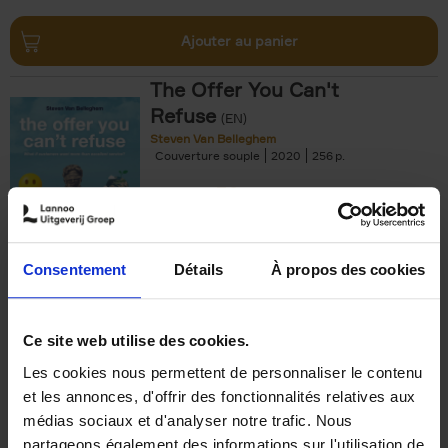
Ajouter au panier
The Offer You Can't
Refuse
(EN)
Steven Van Belleghem
Couverture souple
2020
256
€
37,
50
Consentement
Détails
À propos des cookies
Ajouter au panier
Ce site web utilise des cookies.
Les cookies nous permettent de personnaliser le contenu
Building Bonds = Building
et les annonces, d'offrir des fonctionnalités relatives aux
Business
(EN)
médias sociaux et d'analyser notre trafic. Nous
Jochen Roef
Jozefien De Feyter
Carolien Boom
partageons également des informations sur l'utilisation de
Couverture souple
2025
200