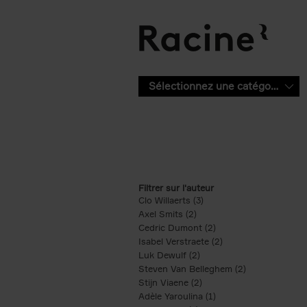
Aller au contenu principal
Sélectionnez une catégorie
Filtrer sur l'auteur
Clo Willaerts (3)
Apply Clo Willaerts filter
Axel Smits (2)
Apply Axel Smits filter
Cedric Dumont (2)
Apply Cedric Dumont f
Isabel Verstraete (2)
Apply Isabel Verstrae
Luk Dewulf (2)
Apply Luk Dewulf filter
Steven Van Belleghem (2)
Apply Steven V
Stijn Viaene (2)
Apply Stijn Viaene filter
Adèle Yaroulina (1)
Apply Adèle Yaroulina 