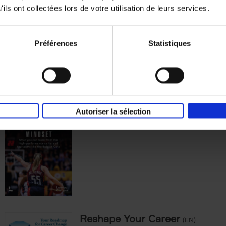
ils ont collectées lors de votre utilisation de leurs services.
Peter Hinssen
Couverture cartonnée
2025
288
Préférences
Statistiques
The Double-Gold Mindset
(EN)
Autoriser la sélection
Dominic Rossi
Couverture souple
2025
200
Reshape Your Career
(EN)