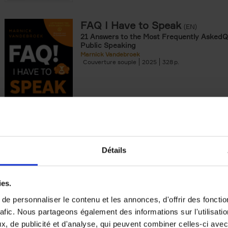
FAQ I Have to Speak
(EN)
21 Answers to the Most Frequently AskedQ
Public Speaking
Marnick Vandebroek
Couverture souple
2025
328
Collaborate to Innovate
(EN)
Détails
How Startups and Established Organisatio
Breakthrough Success Together
Adèle Yaroulina
ies.
Couverture souple
2025
160
e personnaliser le contenu et les annonces, d'offrir des fonctio
rafic. Nous partageons également des informations sur l'utilisati
The Uncertainty Principle
(EN)
, de publicité et d'analyse, qui peuvent combiner celles-ci avec
Riding the waves of the Never Normal