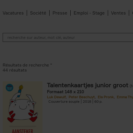
Vacatures
Société
Presse
Emploi - Stage
Ventes
Résultats de recherche ''
44 résultats
Talentenkaartjes junior groot
(
Formaat 148 x 210
Luk Dewulf
Peter Beschuyt
Els Pronk
Emma Th
ilter
Couverture souple
2018
60
te filter
an Belleghem filter
filter