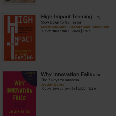
High Impact Teaming
(EN)
Slow Down to Go Faster
Stefan Decuyper
Elisabeth Raes
Anne Boon
Couverture souple
2020
176
Why Innovation Fails
(EN)
The 7 keys to success
Joachim De Vos
Couverture cartonnée
2022
316