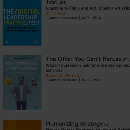
Test
(EN)
Learning to Think and Act Smarter with Dig
Stijn Viaene
Couverture souple
2026
159
The Offer You Can't Refuse
(EN
What if customers ask for more than an exc
service?
Steven Van Belleghem
Couverture souple
2020
256
Humanizing strategy
(EN)
How to Master Emotions, Values and Belief