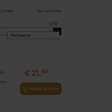
Contact
Se connecter
0
Pertinence
€
21,
50
NL)
yssen
Ajouter au panier