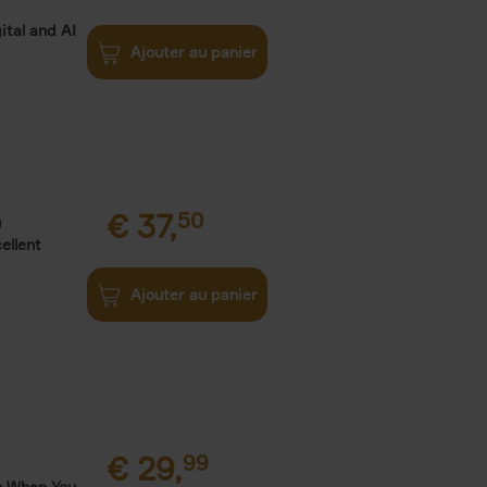
ital and AI
Ajouter au panier
€
37,
50
)
ellent
Ajouter au panier
€
29,
99
s When You