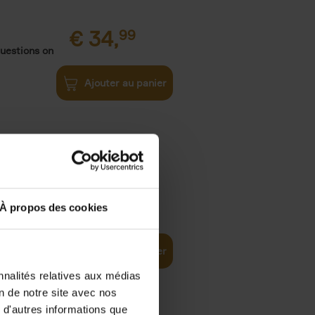
€
34,
99
uestions on
Ajouter au panier
€
34,
99
À propos des cookies
ns Create
Ajouter au panier
nnalités relatives aux médias
on de notre site avec nos
€
34,
99
 d'autres informations que