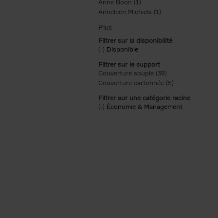
Anne Boon (1)
Apply Anne Boon filter
Anneleen Michiels (1)
Apply Anneleen Mich
Filtrer sur la disponibilité
(-)
Remove Disponible filter
Disponible
Filtrer sur le support
Couverture souple (39)
Apply Couverture 
Couverture cartonnée (5)
Apply Couvertu
Filtrer sur une catégorie racine
(-)
Remove Économie & Management filt
Économie & Management