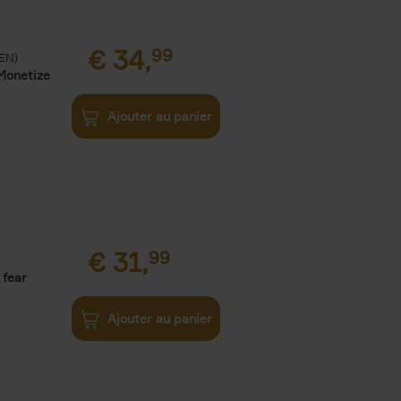
€
34,
99
(EN)
Monetize
Ajouter au panier
€
31,
99
 fear
Ajouter au panier