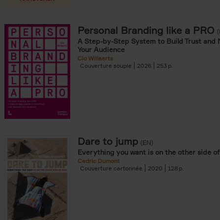
iels filter
Personal Branding like a PRO
A Step-by-Step System to Build Trust and 
Your Audience
Clo Willaerts
Couverture souple
2026
253
souple filter
re cartonnée filter
er
Dare to jump
(EN)
Everything you want is on the other side of
Cedric Dumont
Couverture cartonnée
2020
128