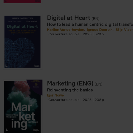
Digital at Heart
(EN)
How to lead a human centric digital transf
Karlien Vanderheyden
Ignace Decroix
Stijn Viae
Couverture souple
2025
328
Marketing (ENG)
(EN)
Reinventing the basics
Igor Nowé
Couverture souple
2025
208