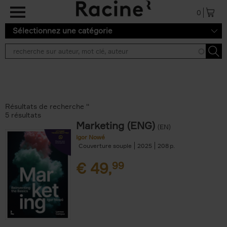
Aller au contenu principal
0
Sélectionnez une catégorie
Résultats de recherche ''
5 résultats
Marketing (ENG)
(EN)
Igor Nowé
Couverture souple
2025
208
€
49,
99