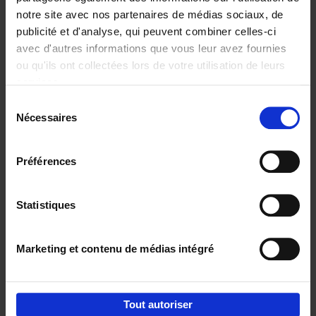
notre site avec nos partenaires de médias sociaux, de
€
29,
99
publicité et d'analyse, qui peuvent combiner celles-ci
avec d'autres informations que vous leur avez fournies
ou qu'ils ont collectées lors de votre utilisation de leurs
services.
Sélection
Nécessaires
du
Ajouter au panier
consentement
Digital marketing like a PRO -
Préférences
completely revised edition
(EN)
Clo Willaerts
Couverture souple
2022
226
Statistiques
€
35,
50
Marketing et contenu de médias intégré
Tout autoriser