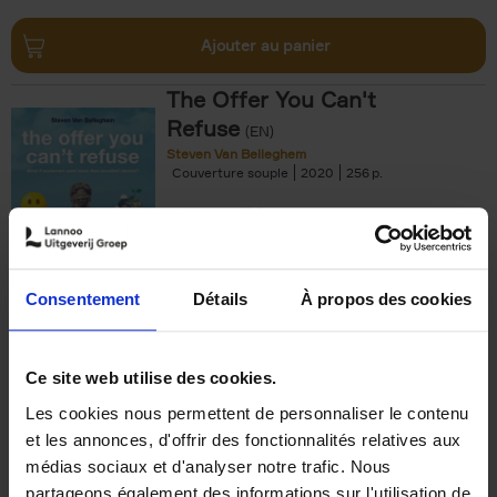
Ajouter au panier
The Offer You Can't
Refuse
(EN)
Steven Van Belleghem
Couverture souple
2020
256
€
37,
50
Consentement
Détails
À propos des cookies
Ajouter au panier
Ce site web utilise des cookies.
Les cookies nous permettent de personnaliser le contenu
Building Bonds = Building
et les annonces, d'offrir des fonctionnalités relatives aux
Business
(EN)
médias sociaux et d'analyser notre trafic. Nous
Jochen Roef
Jozefien De Feyter
Carolien Boom
partageons également des informations sur l'utilisation de
Couverture souple
2025
200