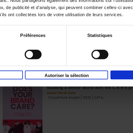
rafic. Nous partageons également des informations sur l'utilisati
, de publicité et d'analyse, qui peuvent combiner celles-ci avec
Digital marketing like a PRO -
ils ont collectées lors de votre utilisation de leurs services.
completely revised edition
(EN)
Prepare. Run. Optimize.
Clo Willaerts
Préférences
Statistiques
Couverture souple
2022
226
Autoriser la sélection
Does Your Brand Care?
(EN)
Building a Better World with the C A R E pr
Isabel Verstraete
Couverture souple
2021
147