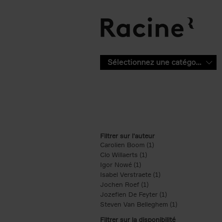
Aller au contenu principal
Sélectionnez une catégorie
Filtrer sur l'auteur
Carolien Boom (1)
Apply Carolien Boom fi
Clo Willaerts (1)
Apply Clo Willaerts filter
Igor Nowé (1)
Apply Igor Nowé filter
Isabel Verstraete (1)
Apply Isabel Verstrae
Jochen Roef (1)
Apply Jochen Roef filte
Jozefien De Feyter (1)
Apply Jozefien De 
Steven Van Belleghem (1)
Apply Steven V
Filtrer sur la disponibilité