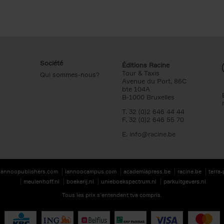
Société
Éditions Racine
Tour & Taxis
Qui sommes-nous?
Avenue du Port, 86C
bte 104A
B-1000 Bruxelles
T. 32 (0)2 646 44 44
F. 32 (0)2 646 55 70
E.
info@racine.be
lannoopublishers.com
lannoocampus.com
academiapress.be
racine.be
terra
meulenhoff.nl
boekerij.nl
unieboekspectrum.nl
parkuitgevers.nl
Tous les prix s’entendent tva compris.