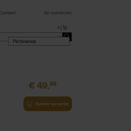
Contact
Se connecter
0
Pertinence
€
49,
99
Ajouter au panier