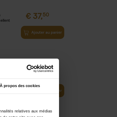
€
37,
50
)
ellent
Ajouter au panier
iness
€
29,
99
(EN)
tal world
À propos des cookies
Ajouter au panier
nnalités relatives aux médias