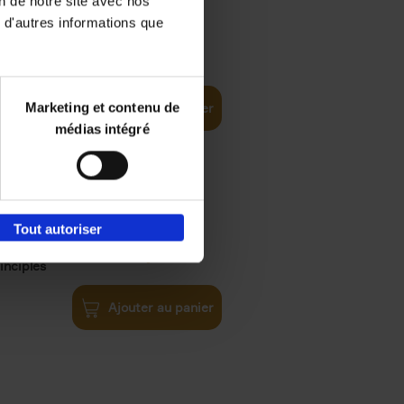
on de notre site avec nos
 d'autres informations que
€
35,
50
Marketing et contenu de
Ajouter au panier
médias intégré
Tout autoriser
€
34,
99
inciples
Ajouter au panier