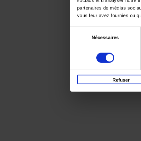
sociaux et d'analyser notre t
partenaires de médias sociaux
vous leur avez fournies ou qu'
Sélection
Nécessaires
du
consentement
Refuser