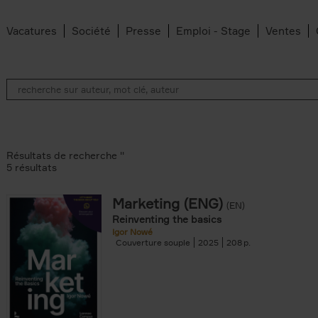
Vacatures
Société
Presse
Emploi - Stage
Ventes
Résultats de recherche ''
5 résultats
Marketing (ENG)
(EN)
lter
Reinventing the basics
Igor Nowé
Couverture souple
2025
208
te filter
r
Feyter filter
an Belleghem filter