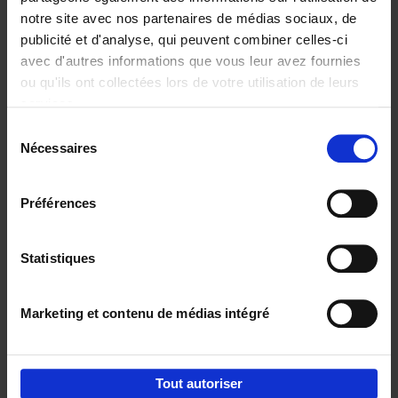
notre site avec nos partenaires de médias sociaux, de
€
29,
99
publicité et d'analyse, qui peuvent combiner celles-ci
avec d'autres informations que vous leur avez fournies
ou qu'ils ont collectées lors de votre utilisation de leurs
services.
Sélection
Nécessaires
du
Ajouter au panier
consentement
Digital marketing like a PRO -
Préférences
completely revised edition
(EN)
Clo Willaerts
Couverture souple
2022
226
Statistiques
€
35,
50
Marketing et contenu de médias intégré
Tout autoriser