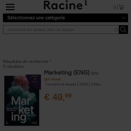
Aller au contenu principal
0
Sélectionnez une catégorie
Résultats de recherche ''
5 résultats
Marketing (ENG)
(EN)
Igor Nowé
Couverture souple
2025
208
€
49,
99