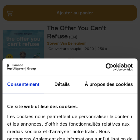
Ajouter au panier
The Offer You Can't
Refuse
(EN)
Steven Van Belleghem
Couverture souple
2020
256
€
37,
50
Consentement
Détails
À propos des cookies
Ajouter au panier
Ce site web utilise des cookies.
Les cookies nous permettent de personnaliser le contenu
Building Bonds = Building
et les annonces, d'offrir des fonctionnalités relatives aux
Business
(EN)
médias sociaux et d'analyser notre trafic. Nous
Jochen Roef
Jozefien De Feyter
Carolien Boom
partageons également des informations sur l'utilisation de
Couverture souple
2025
200