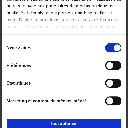
notre site avec nos partenaires de médias sociaux, de
€
29,
99
publicité et d'analyse, qui peuvent combiner celles-ci
avec d'autres informations que vous leur avez fournies
ou qu'ils ont collectées lors de votre utilisation de leurs
services.
Sélection
Nécessaires
du
Ajouter au panier
consentement
Digital marketing like a PRO -
Préférences
completely revised edition
(EN)
Clo Willaerts
Couverture souple
2022
226
Statistiques
€
35,
50
Marketing et contenu de médias intégré
Tout autoriser