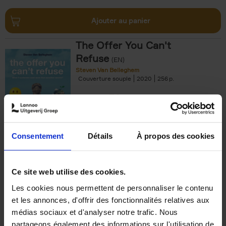
Ajouter au panier
The Offer You Can't
Refuse
(EN)
Steven Van Belleghem
Couverture souple
2020
256
€
37,
50
Consentement
Détails
À propos des cookies
Ajouter au panier
Ce site web utilise des cookies.
Les cookies nous permettent de personnaliser le contenu
Building Bonds = Building
et les annonces, d'offrir des fonctionnalités relatives aux
Business
(EN)
médias sociaux et d'analyser notre trafic. Nous
Jochen Roef
Jozefien De Feyter
Carolien Boom
partageons également des informations sur l'utilisation de
Couverture souple
2025
200