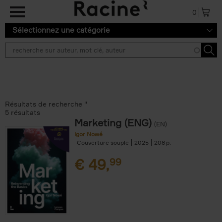
Aller au contenu principal
0
Sélectionnez une catégorie
Résultats de recherche ''
5 résultats
Marketing (ENG)
(EN)
Igor Nowé
Couverture souple
2025
208
€
49,
99