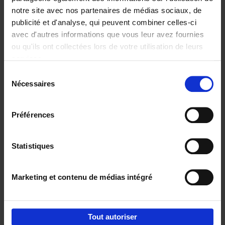
notre site avec nos partenaires de médias sociaux, de
€
29,
99
publicité et d'analyse, qui peuvent combiner celles-ci
avec d'autres informations que vous leur avez fournies
ou qu'ils ont collectées lors de votre utilisation de leurs
services.
Sélection
Nécessaires
du
Ajouter au panier
consentement
Digital marketing like a PRO -
Préférences
completely revised edition
(EN)
Clo Willaerts
Couverture souple
2022
226
Statistiques
€
35,
50
Marketing et contenu de médias intégré
Tout autoriser