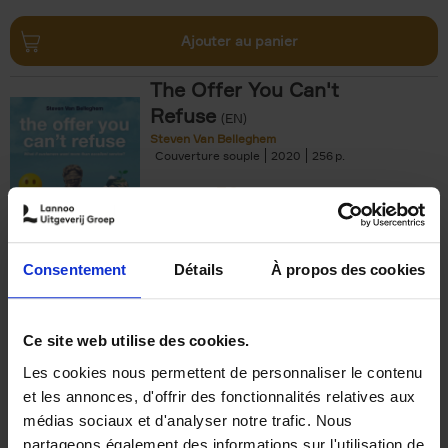
Ajouter au panier
The Offer You Can't
Refuse
(EN)
Steven Van Belleghem
Couverture souple
2020
256
€
37,
50
Consentement
Détails
À propos des cookies
Ajouter au panier
Ce site web utilise des cookies.
Les cookies nous permettent de personnaliser le contenu
Building Bonds = Building
et les annonces, d'offrir des fonctionnalités relatives aux
Business
(EN)
médias sociaux et d'analyser notre trafic. Nous
Jochen Roef
Jozefien De Feyter
Carolien Boom
partageons également des informations sur l'utilisation de
Couverture souple
2025
200