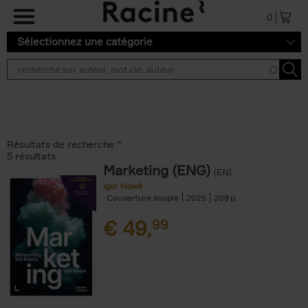
Aller au contenu principal
0
Sélectionnez une catégorie
Résultats de recherche ''
5 résultats
Marketing (ENG)
(EN)
Igor Nowé
Couverture souple
2025
208
€
49,
99