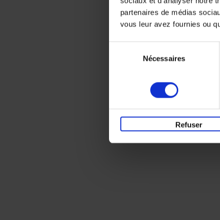
sociaux et d'analyser notre t
partenaires de médias sociaux
vous leur avez fournies ou qu'
Sélection
Nécessaires
du
consentement
Refuser