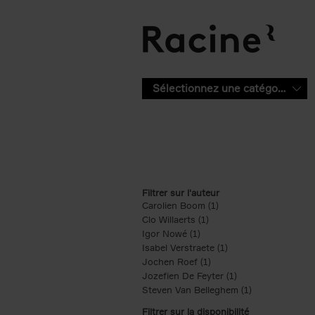
Aller au contenu principal
Sélectionnez une catégorie
Filtrer sur l'auteur
Carolien Boom (1)
Apply Carolien Boom fi
Clo Willaerts (1)
Apply Clo Willaerts filter
Igor Nowé (1)
Apply Igor Nowé filter
Isabel Verstraete (1)
Apply Isabel Verstrae
Jochen Roef (1)
Apply Jochen Roef filte
Jozefien De Feyter (1)
Apply Jozefien De 
Steven Van Belleghem (1)
Apply Steven V
Filtrer sur la disponibilité