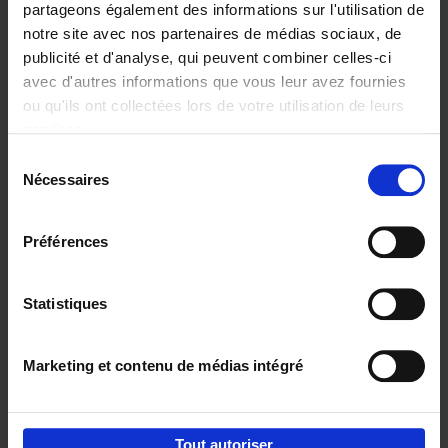
partageons également des informations sur l'utilisation de
notre site avec nos partenaires de médias sociaux, de
Ajouter au panier
publicité et d'analyse, qui peuvent combiner celles-ci
avec d'autres informations que vous leur avez fournies
Content Marketing like a
ou qu'ils ont collectées lors de votre utilisation de leurs
PRO
(EN)
services.
Clo Willaerts
Couverture souple
2023
352
Sélection
Nécessaires
du
€
37,
50
consentement
Préférences
Statistiques
Ajouter au panier
Marketing et contenu de médias intégré
Envie de bonnes idées de lecture, de
réductions, d’actions et d’inspiration ?
Tout autoriser