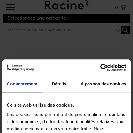
Aller au contenu principal
0
Sélectionnez une catégorie
Résultats de recherche ''
2 résultats
Personal Branding like a
PRO
(EN)
Consentement
Détails
À propos des cookies
Clo Willaerts
Couverture souple
2026
253
€
34,
99
Ce site web utilise des cookies.
Les cookies nous permettent de personnaliser le contenu
et les annonces, d'offrir des fonctionnalités relatives aux
médias sociaux et d'analyser notre trafic. Nous