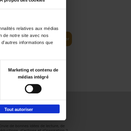
À propos des cookies
€
37,
50
(EN)
: From
nnalités relatives aux médias
on de notre site avec nos
Ajouter au panier
 d'autres informations que
Marketing et contenu de
médias intégré
Tout autoriser
Envie de bonnes idées de lecture, de
réductions, d’actions et d’inspiration ?