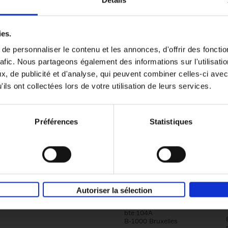
Détails
Content Marketing like a PRO
ies.
The All-In-One Guide to Content Marketing
e personnaliser le contenu et les annonces, d'offrir des fonctio
Planning to Promoting
rafic. Nous partageons également des informations sur l'utilisati
Clo Willaerts
Couverture souple
2023
352
, de publicité et d'analyse, qui peuvent combiner celles-ci avec
ils ont collectées lors de votre utilisation de leurs services.
Préférences
Statistiques
Société
Éditions Racine
Autoriser la sélection
Tour & Taxis
Qui sommes-nous?
Avenue du Port, 86C
bte 104A
B-1000 Bruxelles