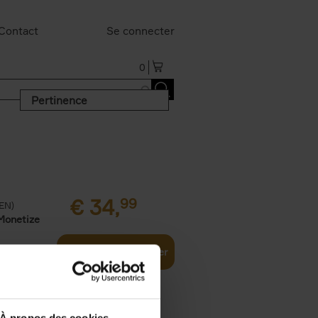
Contact
Se connecter
0
Pertinence
€
34,
99
(EN)
Monetize
Ajouter au panier