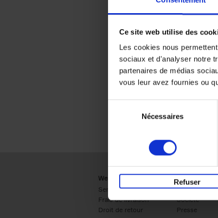
Consentement
Ce site web utilise des cook
Les cookies nous permettent d
sociaux et d'analyser notre t
partenaires de médias sociaux
vous leur avez fournies ou qu'
Sélection
Nécessaires
du
consentement
Webshop
Business
Refuser
Service clients
Ventes
Frais de livraison
Société
Droit de retour
Presse