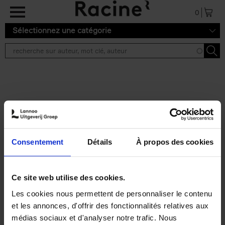
Aller au contenu principal
0
Sélectionnez une catégorie
Résultats de recherche ''
2 résultats
Personal Branding like a
PRO
(EN)
Consentement
Détails
À propos des cookies
Clo Willaerts
Couverture souple
2026
253
€
34,
99
Ce site web utilise des cookies.
Les cookies nous permettent de personnaliser le contenu
et les annonces, d'offrir des fonctionnalités relatives aux
médias sociaux et d'analyser notre trafic. Nous