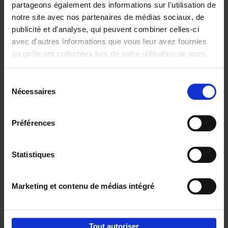
partageons également des informations sur l'utilisation de
notre site avec nos partenaires de médias sociaux, de
Ajouter au panier
publicité et d'analyse, qui peuvent combiner celles-ci
avec d'autres informations que vous leur avez fournies
Content Marketing like a
ou qu'ils ont collectées lors de votre utilisation de leurs
PRO
(EN)
services.
Clo Willaerts
Couverture souple
2023
352
Sélection
Nécessaires
du
€
37,
50
consentement
Préférences
Statistiques
Ajouter au panier
Marketing et contenu de médias intégré
Envie de bonnes idées de lecture, de
réductions, d’actions et d’inspiration ?
Tout autoriser