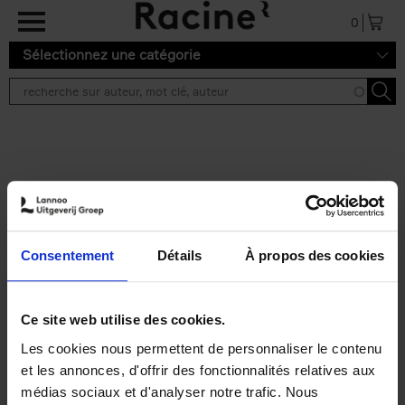
Aller au contenu principal
0
Sélectionnez une catégorie
Résultats de recherche ''
2 résultats
Personal Branding like a
PRO
(EN)
Consentement
Détails
À propos des cookies
Clo Willaerts
Couverture souple
2026
253
€
34,
99
Ce site web utilise des cookies.
Les cookies nous permettent de personnaliser le contenu
et les annonces, d'offrir des fonctionnalités relatives aux
médias sociaux et d'analyser notre trafic. Nous