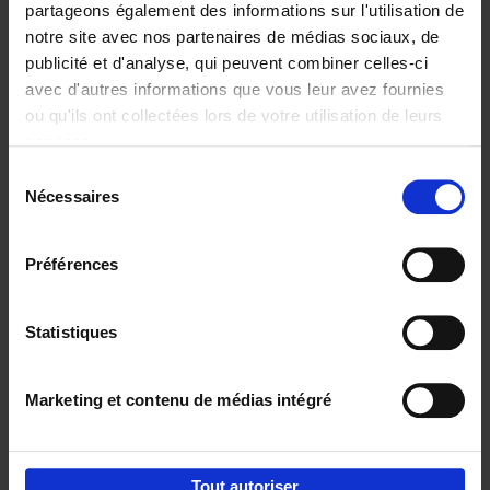
partageons également des informations sur l'utilisation de
notre site avec nos partenaires de médias sociaux, de
Ajouter au panier
publicité et d'analyse, qui peuvent combiner celles-ci
avec d'autres informations que vous leur avez fournies
Content Marketing like a
ou qu'ils ont collectées lors de votre utilisation de leurs
PRO
(EN)
services.
Clo Willaerts
Couverture souple
2023
352
Sélection
Nécessaires
du
€
37,
50
consentement
Préférences
Statistiques
Ajouter au panier
Marketing et contenu de médias intégré
Envie de bonnes idées de lecture, de
réductions, d’actions et d’inspiration ?
Tout autoriser