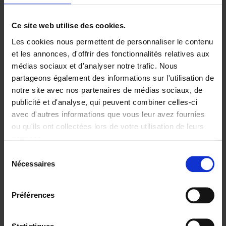
Ajouter au panier
Ce site web utilise des cookies.
Les cookies nous permettent de personnaliser le contenu
Digital marketing like a PRO -
et les annonces, d'offrir des fonctionnalités relatives aux
completely revised edition
(EN)
médias sociaux et d'analyser notre trafic. Nous
Clo Willaerts
partageons également des informations sur l'utilisation de
Couverture souple
2022
226
notre site avec nos partenaires de médias sociaux, de
€
35,
50
publicité et d'analyse, qui peuvent combiner celles-ci
avec d'autres informations que vous leur avez fournies
ou qu'ils ont collectées lors de votre utilisation de leurs
services.
Sélection
Nécessaires
du
Ajouter au panier
consentement
Content Marketing like a
Préférences
PRO
(EN)
Clo Willaerts
Couverture souple
2023
352