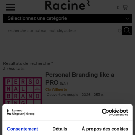
Aller au contenu principal
0
Sélectionnez une catégorie
Résultats de recherche ''
3 résultats
Personal Branding like a
PRO
(EN)
Clo Willaerts
Couverture souple
2026
253
€
34,
99
Consentement
Détails
À propos des cookies