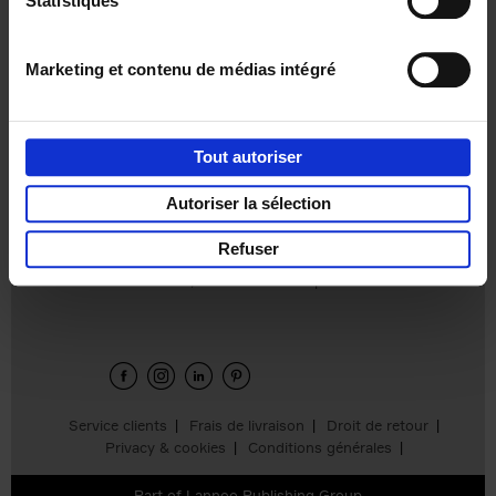
Statistiques
€
37,
50
Marketing et contenu de médias intégré
Tout autoriser
Ajouter au panier
Autoriser la sélection
Refuser
Envie de bonnes idées de lecture, de
réductions, d’actions et d’inspiration ?
Service clients
Frais de livraison
Droit de retour
Privacy & cookies
Conditions générales
Part of
Lannoo Publishing Group