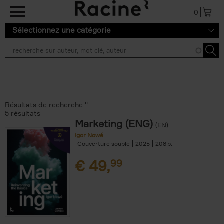
Aller au contenu principal
0
Sélectionnez une catégorie
Résultats de recherche ''
5 résultats
Marketing (ENG)
(EN)
Igor Nowé
Couverture souple
2025
208
€
49,
99