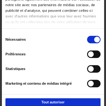
notre site avec nos partenaires de médias sociaux, de
€
29,
99
publicité et d'analyse, qui peuvent combiner celles-ci
avec d'autres informations que vous leur avez fournies
ou qu'ils ont collectées lors de votre utilisation de leurs
services.
Sélection
Nécessaires
du
Ajouter au panier
consentement
Digital marketing like a PRO -
Préférences
completely revised edition
(EN)
Clo Willaerts
Couverture souple
2022
226
Statistiques
€
35,
50
Marketing et contenu de médias intégré
Tout autoriser