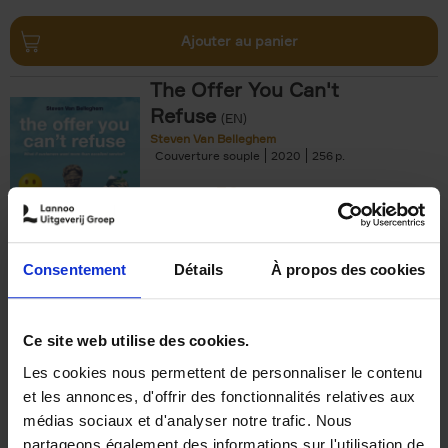
Ajouter au panier
The Offer You Can't
Refuse
(EN)
Steven Van Belleghem
Couverture souple
2020
256
€
37,
50
Consentement
Détails
À propos des cookies
Ajouter au panier
Ce site web utilise des cookies.
Les cookies nous permettent de personnaliser le contenu
Building Bonds = Building
et les annonces, d'offrir des fonctionnalités relatives aux
Business
(EN)
médias sociaux et d'analyser notre trafic. Nous
Jochen Roef
Jozefien De Feyter
Carolien Boom
partageons également des informations sur l'utilisation de
Couverture souple
2025
200