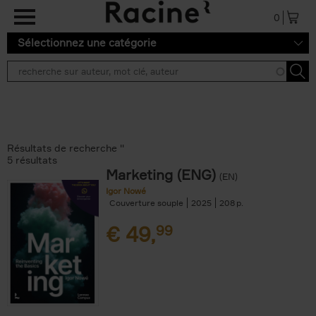
Aller au contenu principal
0
Sélectionnez une catégorie
Résultats de recherche ''
5 résultats
Marketing (ENG)
(EN)
Igor Nowé
Couverture souple
2025
208
€
49,
99