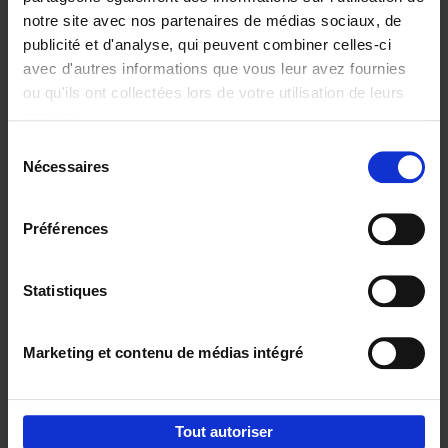
notre site avec nos partenaires de médias sociaux, de
€
29,
99
publicité et d'analyse, qui peuvent combiner celles-ci
avec d'autres informations que vous leur avez fournies
ou qu'ils ont collectées lors de votre utilisation de leurs
services.
Sélection
Nécessaires
du
Ajouter au panier
consentement
Digital marketing like a PRO -
Préférences
completely revised edition
(EN)
Clo Willaerts
Couverture souple
2022
226
Statistiques
€
35,
50
Marketing et contenu de médias intégré
Tout autoriser