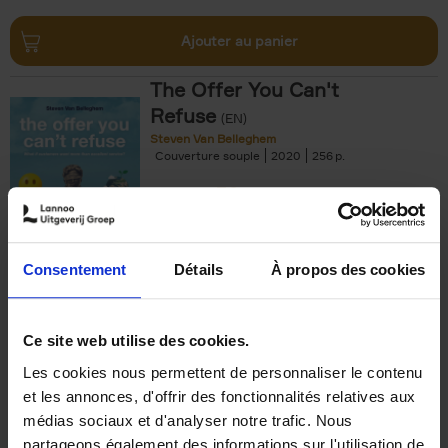
Ajouter au panier
The Offer You Can't
Refuse
(EN)
Steven Van Belleghem
Couverture souple
2020
256
€
37,
50
Consentement
Détails
À propos des cookies
Ajouter au panier
Ce site web utilise des cookies.
Les cookies nous permettent de personnaliser le contenu
Building Bonds = Building
et les annonces, d'offrir des fonctionnalités relatives aux
Business
(EN)
médias sociaux et d'analyser notre trafic. Nous
Jochen Roef
Jozefien De Feyter
Carolien Boom
partageons également des informations sur l'utilisation de
Couverture souple
2025
200