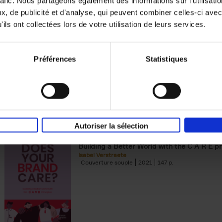
rafic. Nous partageons également des informations sur l'utilisati
, de publicité et d'analyse, qui peuvent combiner celles-ci avec
Digital marketing like a PRO -
ils ont collectées lors de votre utilisation de leurs services.
completely revised edition
(EN)
Prepare. Run. Optimize.
Clo Willaerts
Préférences
Statistiques
Couverture souple
2022
226
Autoriser la sélection
Does Your Brand Care?
(EN)
Building a Better World with the C A R E pr
Isabel Verstraete
Couverture souple
2021
147