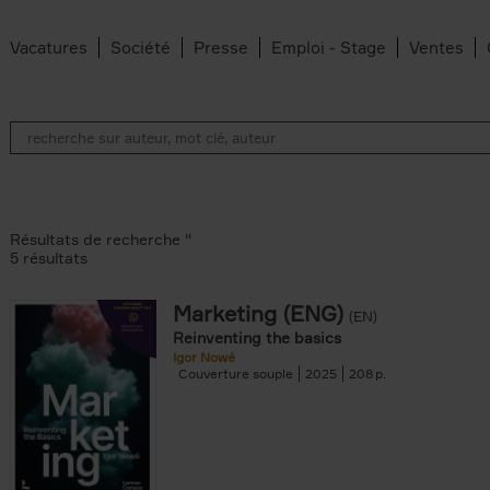
Vacatures
Société
Presse
Emploi - Stage
Ventes
Résultats de recherche ''
5 résultats
Marketing (ENG)
(EN)
lter
Reinventing the basics
Igor Nowé
Couverture souple
2025
208
te filter
r
Feyter filter
an Belleghem filter