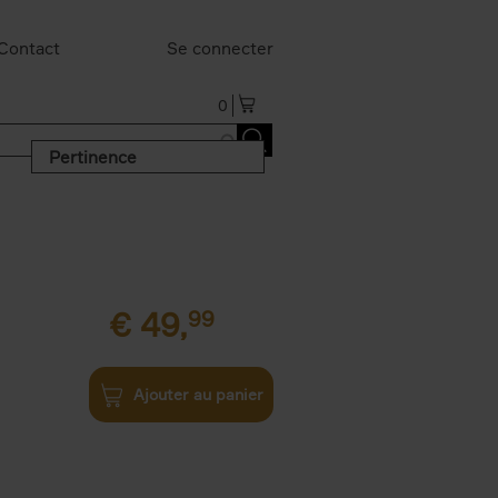
Contact
Se connecter
0
Pertinence
€
49,
99
Ajouter au panier