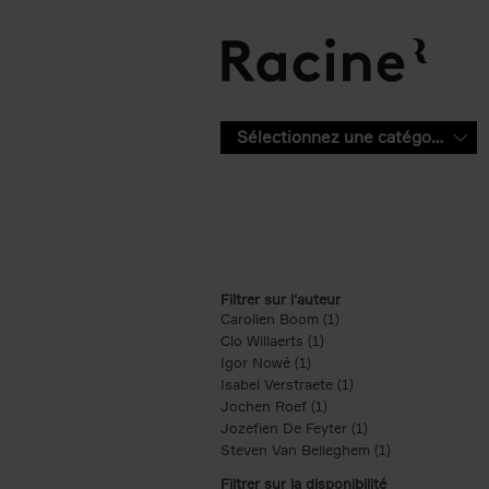
Aller au contenu principal
Sélectionnez une catégorie
Filtrer sur l'auteur
Carolien Boom (1)
Apply Carolien Boom fi
Clo Willaerts (1)
Apply Clo Willaerts filter
Igor Nowé (1)
Apply Igor Nowé filter
Isabel Verstraete (1)
Apply Isabel Verstrae
Jochen Roef (1)
Apply Jochen Roef filte
Jozefien De Feyter (1)
Apply Jozefien De 
Steven Van Belleghem (1)
Apply Steven V
Filtrer sur la disponibilité