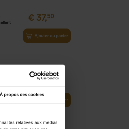
€
37,
50
)
ellent
Ajouter au panier
iness
€
29,
99
(EN)
tal world
À propos des cookies
Ajouter au panier
nnalités relatives aux médias