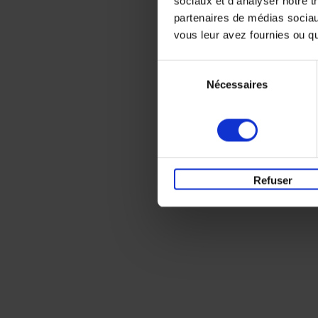
sociaux et d'analyser notre t
partenaires de médias sociaux
vous leur avez fournies ou qu'
Sélection
Nécessaires
du
consentement
Refuser