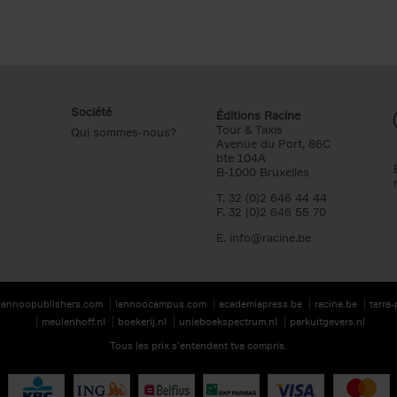
Société
Éditions Racine
Tour & Taxis
Qui sommes-nous?
Avenue du Port, 86C
bte 104A
B-1000 Bruxelles
T. 32 (0)2 646 44 44
F. 32 (0)2 646 55 70
E.
info@racine.be
lannoopublishers.com
lannoocampus.com
academiapress.be
racine.be
terra
meulenhoff.nl
boekerij.nl
unieboekspectrum.nl
parkuitgevers.nl
Tous les prix s’entendent tva compris.