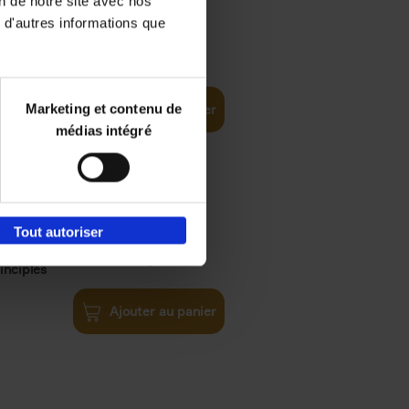
on de notre site avec nos
 d'autres informations que
€
35,
50
Marketing et contenu de
Ajouter au panier
médias intégré
Tout autoriser
€
34,
99
inciples
Ajouter au panier